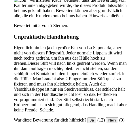
"Verifizierter Kauf“ bedeutet, dass die Bewertung von
Käufer:innen abgegeben wurde, die dieses Produkt tatsächlich
bei uns gekauft haben. Bewerten können aber grundsätzlich
alle, die ein Kundenkonto bei uns haben.
Hinweis schließen
Bewertet mit 2 von 5 Sternen.
Unpraktische Handhabung
Eigentlich bin ich ja ein großer Fan von La Saponaria, aber
nicht von diesem Pflegestift. Jeder normale Lippenstift wird
nach rechts gedreht, um ihn aus der Hülle hoch zu
drehen.Dieser Stift will nach links gedreht werden. Wenn man
ihn dann auftragen möchte, bleibt er nicht stehen, sondern
schlüpft bei Kontakt mit den Lippen einfach wieder zurück in
die Hülle. Man braucht also 2 Finger, um den Stift quasi zu
fixieren und muss ihn gleichzeitig halten. Auch die
Verschlusskappe ist nur ein Steckverschluss, der schlecht hält
und sich in der Handtasche leicht löst, so daß Fettflecken
vorprogrammiert sind. Der Stift selbst riecht stark nach
Erdbeer und ist an sich gut pflegend, das Handling macht aber
keine Freude. Schade.
War diese Bewertung für dich hilfreich?
(12)
(0)
Ja
Nein