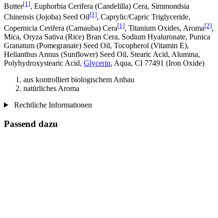
[1]
Butter
, Euphorbia Cerifera (Candelilla) Cera, Simmondsia
[1]
Chinensis (Jojoba) Seed Oil
, Caprylic/Capric Triglyceride,
[1]
[2]
Copernicia Cerifera (Carnauba) Cera
, Titanium Oxides, Aroma
,
Mica, Oryza Sativa (Rice) Bran Cera, Sodium Hyaluronate, Punica
Granatum (Pomegranate) Seed Oil, Tocopherol (Vitamin E),
Helianthus Annus (Sunflower) Seed Oil, Stearic Acid, Alumina,
Polyhydroxystearic Acid,
Glycerin
, Aqua, CI 77491 (Iron Oxide)
aus kontrolliert biologischem Anbau
natürliches Aroma
Rechtliche Informationen
Passend dazu