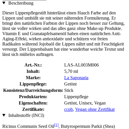
Beschreibung
Dieser Lippenpflegestift hinterlässt einen Hauch Farbe auf den
Lippen und umhüllt sie mit seiner nährenden Formulierung. Er
bringt den natürlichen Farbton der Lippen noch besser zur Geltung,
lässt sie voller wirken und das alles ganz ohne Make-up Produkte.
Vitamin E und Granatapfelsamenöl haben einen natürlichen Anti-
Aging-Effekt, wirken antioxidativ und schützen vor freien
Radikalen während Jojobaöl die Lippen nährt und mit Feuchtigkeit
versorgt. Der Lippenbalsam hat eine wunderbar weiche Textur und
lässt sich mühelos auftragen.
Art.-Nr.:
LAS-AL003M006
Inhalt:
5,70 ml
Marke:
La Saponaria
Lippenpflege:
Getönt
Konsistenz/Darreichungsform:
Stick
Produktarten:
Lippenpflege
Eigenschaften:
Getönt, Unisex, Vegan
Zertifikate:
ccpb
,
Vegan ohne Zertifikat
Inhaltsstoffe (INCI)
[1]
Ricinus Communis Seed Oil
, Butyrospermum Parkii (Shea)