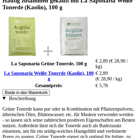
Häufig zusammen gekauft mit La Saponaria Weiße
Tonerde (Kaolin), 100 g
€ 2,89
(€ 28,90 /
La Saponaria Grüne Tonerde, 100 g
kg)
La Saponaria Weiße Tonerde (Kaolin), 100
€ 2,89
g
(€ 28,90 / kg)
Gesamtpreis:
€ 5,78
Beide in den Warenkorb
Beschreibung
Grüne Tonerde kann pur oder in Kombination mit Pflanzenpulvern,
ätherischen Ölen, Blütenwasser, etc. für Masken verwendet werden
- so lassen sich seine zahlreichen positiven Eigenschaften am Besten
nutzen. Außerdem lässt sich die Tonerde auch als Badezusatz
einsetzen, um für ein seidig-weiches Hautgefühl und verfeinerte
Poren zu sorgen. Grüne Tonerde eignet sich optimal für fettige, zu