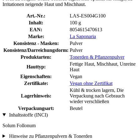
Irritationen neigende Haut und Mischhaut.
Art.-Nr.:
LAS-ES004G100
Inhalt:
100 g
EAN:
8054615470613
Marke:
La Saponaria
Konsistenz - Masken:
Pulver
Konsistenz/Darreichungsform:
Pulver
Produktarten:
Tonerden & Pflanzenpulver
Fettige Haut, Mischhaut, Unreine
Hauttyp:
Haut
Eigenschaften:
Vegan
Zertifikate:
Vegan ohne Zertifikat
Kühl & trocken lagern, Die
Lagerhinweis:
Verpackung nach Gebrauch
wieder verschließen
Verpackungsart:
Beutel
Inhaltsstoffe (INCI)
Solum Follonum
Hinweise zu Pflanzenpulvern & Tonerden