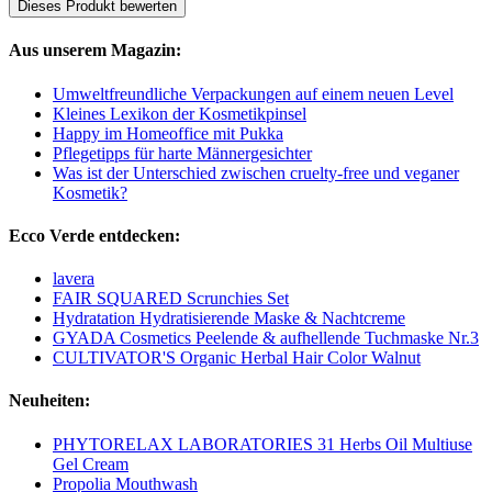
Dieses Produkt bewerten
Aus unserem Magazin:
Umweltfreundliche Verpackungen auf einem neuen Level
Kleines Lexikon der Kosmetikpinsel
Happy im Homeoffice mit Pukka
Pflegetipps für harte Männergesichter
Was ist der Unterschied zwischen cruelty-free und veganer
Kosmetik?
Ecco Verde entdecken:
lavera
FAIR SQUARED Scrunchies Set
Hydratation Hydratisierende Maske & Nachtcreme
GYADA Cosmetics Peelende & aufhellende Tuchmaske Nr.3
CULTIVATOR'S Organic Herbal Hair Color Walnut
Neuheiten:
PHYTORELAX LABORATORIES 31 Herbs Oil Multiuse
Gel Cream
Propolia Mouthwash