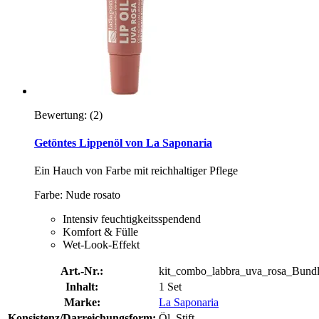
Bewertung:
(2)
Getöntes Lippenöl von La Saponaria
Ein Hauch von Farbe mit reichhaltiger Pflege
Farbe: Nude rosato
Intensiv feuchtigkeitsspendend
Komfort & Fülle
Wet-Look-Effekt
Art.-Nr.:
kit_combo_labbra_uva_rosa_Bund
Inhalt:
1 Set
Marke:
La Saponaria
Konsistenz/Darreichungsform:
Öl, Stift