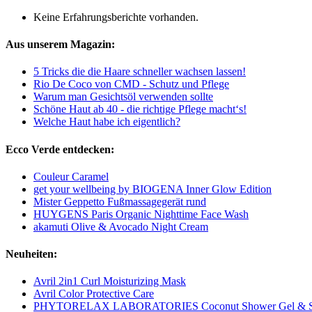
Keine Erfahrungsberichte vorhanden.
Aus unserem Magazin:
5 Tricks die die Haare schneller wachsen lassen!
Rio De Coco von CMD - Schutz und Pflege
Warum man Gesichtsöl verwenden sollte
Schöne Haut ab 40 - die richtige Pflege macht‘s!
Welche Haut habe ich eigentlich?
Ecco Verde entdecken:
Couleur Caramel
get your wellbeing by BIOGENA Inner Glow Edition
Mister Geppetto Fußmassagegerät rund
HUYGENS Paris Organic Nighttime Face Wash
akamuti Olive & Avocado Night Cream
Neuheiten:
Avril 2in1 Curl Moisturizing Mask
Avril Color Protective Care
PHYTORELAX LABORATORIES Coconut Shower Gel & 