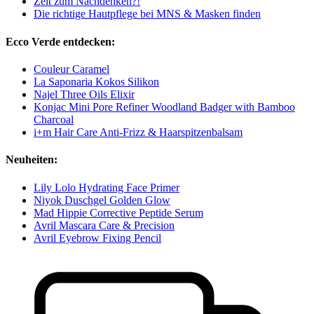
Zeit zum Nachdenken?!
Die richtige Hautpflege bei MNS & Masken finden
Ecco Verde entdecken:
Couleur Caramel
La Saponaria Kokos Silikon
Najel Three Oils Elixir
Konjac Mini Pore Refiner Woodland Badger with Bamboo
Charcoal
i+m Hair Care Anti-Frizz & Haarspitzenbalsam
Neuheiten:
Lily Lolo Hydrating Face Primer
Niyok Duschgel Golden Glow
Mad Hippie Corrective Peptide Serum
Avril Mascara Care & Precision
Avril Eyebrow Fixing Pencil