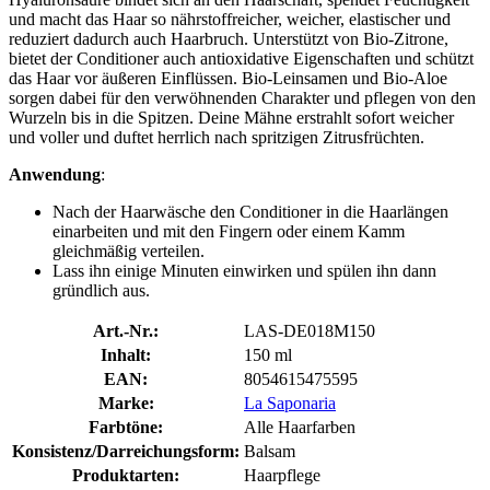
und macht das Haar so nährstoffreicher, weicher, elastischer und
reduziert dadurch auch Haarbruch. Unterstützt von Bio-Zitrone,
bietet der Conditioner auch antioxidative Eigenschaften und schützt
das Haar vor äußeren Einflüssen. Bio-Leinsamen und Bio-Aloe
sorgen dabei für den verwöhnenden Charakter und pflegen von den
Wurzeln bis in die Spitzen. Deine Mähne erstrahlt sofort weicher
und voller und duftet herrlich nach spritzigen Zitrusfrüchten.
Anwendung
:
Nach der Haarwäsche den Conditioner in die Haarlängen
einarbeiten und mit den Fingern oder einem Kamm
gleichmäßig verteilen.
Lass ihn einige Minuten einwirken und spülen ihn dann
gründlich aus.
Art.-Nr.:
LAS-DE018M150
Inhalt:
150 ml
EAN:
8054615475595
Marke:
La Saponaria
Farbtöne:
Alle Haarfarben
Konsistenz/Darreichungsform:
Balsam
Produktarten:
Haarpflege