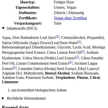
Haartyp:
Fettiges Haar
Eigenschaften:
Unisex, Vegan
Duftnoten:
Zitrisch / Zitrusartig
Zertifikate:
Vegan ohne Zertifikat
Verpackungsart:
Tube
Inhaltsstoffe (INCI)
[1]
Aqua, Aloe Barbadensis Leaf Juice
, Cetearylalcohol, Propandiol,
[1]
Salvia Officinalis (Sage) Flower/Leaf/Stem Water
,
Behenamidopropyl Dimethylamine, Glycerin, Lactic Acid, Moringa
[1]
Pterygosperma Seed Extract, Citrus Lemon Peel Oil
, Sodium
[1]
Hyaluronate, Urtica Diocia (Nettle) Leaf Extract
, Citrus Paradisi
[1]
Peel Oil, Linum Usitatissimum Seed Extract
, Arctium Lappa
[1]
Extract
, Cannabis Sativa (Hemp) Seed Extract, Ethyl Lauroyl
Arginate Hcl, Maltodextrin,
Benzyl Alcohol
, Sodium Benzoate,
Xanthan Gum, Potassium Sorbate,
Terpinolene
,
Pinene
,
Citral
,
Limonene
aus kontrolliert biologischem Anbau
Rechtliche Informationen
Passend dazu