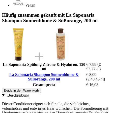
Vegan
Häufig zusammen gekauft mit La Saponaria
Shampoo Sonnenblume & Süßorange, 200 ml
La Saponaria Spülung Zitrone & Hyaluron, 150
€ 7,99
(€
ml
53,27 / l)
La Saponaria Shampoo Sonnenblume &
€ 8,09
Süßorange, 200 ml
(€ 40,45 / l)
Gesamtpreis:
€ 16,08
Beide in den Warenkorb
Beschreibung
Dieser Conditioner eignet sich für alle, die sich leichtes,
voluminöses und entwirrtes Haar wünschen. Die Formulierung mit
Hyaluronsäure bindet sich an den Haarschaft, spendet Feuchtigkeit