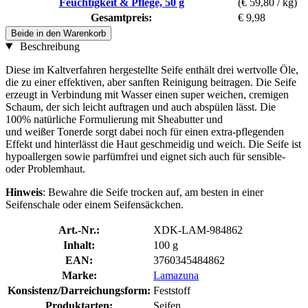
Feuchtigkeit & Pflege, 50 g
(€ 59,80 / kg)
Gesamtpreis:
€ 9,98
Beide in den Warenkorb
Beschreibung
Diese im Kaltverfahren hergestellte Seife enthält drei wertvolle Öle,
die zu einer effektiven, aber sanften Reinigung beitragen. Die Seife
erzeugt in Verbindung mit Wasser einen super weichen, cremigen
Schaum, der sich leicht auftragen und auch abspülen lässt. Die
100% natürliche Formulierung mit Sheabutter und
und weißer Tonerde sorgt dabei noch für einen extra-pflegenden
Effekt und hinterlässt die Haut geschmeidig und weich. Die Seife ist
hypoallergen sowie parfümfrei und eignet sich auch für sensible-
oder Problemhaut.
Hinweis
: Bewahre die Seife trocken auf, am besten in einer
Seifenschale oder einem Seifensäckchen.
Art.-Nr.:
XDK-LAM-984862
Inhalt:
100 g
EAN:
3760345484862
Marke:
Lamazuna
Konsistenz/Darreichungsform:
Feststoff
Produktarten:
Seifen