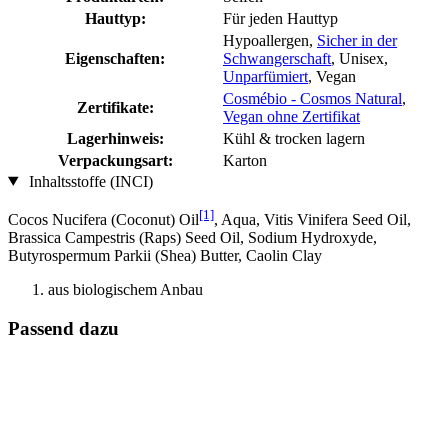
Hauttyp:
Für jeden Hauttyp
Hypoallergen,
Sicher in der
Eigenschaften:
Schwangerschaft
, Unisex,
Unparfümiert
, Vegan
Cosmébio - Cosmos Natural
,
Zertifikate:
Vegan ohne Zertifikat
Lagerhinweis:
Kühl & trocken lagern
Verpackungsart:
Karton
Inhaltsstoffe (INCI)
[1]
Cocos Nucifera (Coconut) Oil
, Aqua, Vitis Vinifera Seed Oil,
Brassica Campestris (Raps) Seed Oil, Sodium Hydroxyde,
Butyrospermum Parkii (Shea) Butter, Caolin Clay
aus biologischem Anbau
Passend dazu