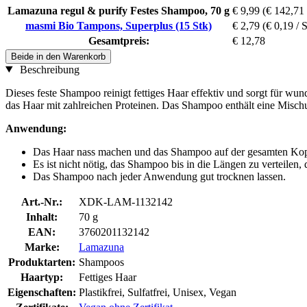
Lamazuna regul & purify Festes Shampoo, 70 g
€ 9,99
(€ 142,71 
masmi Bio Tampons, Superplus (15 Stk)
€ 2,79
(€ 0,19 / 
Gesamtpreis:
€ 12,78
Beide in den Warenkorb
Beschreibung
Dieses feste Shampoo reinigt fettiges Haar effektiv und sorgt für wun
das Haar mit zahlreichen Proteinen. Das Shampoo enthält eine Misc
Anwendung:
Das Haar nass machen und das Shampoo auf der gesamten Kopf
Es ist nicht nötig, das Shampoo bis in die Längen zu verteilen
Das Shampoo nach jeder Anwendung gut trocknen lassen.
Art.-Nr.:
XDK-LAM-1132142
Inhalt:
70 g
EAN:
3760201132142
Marke:
Lamazuna
Produktarten:
Shampoos
Haartyp:
Fettiges Haar
Eigenschaften:
Plastikfrei, Sulfatfrei, Unisex, Vegan