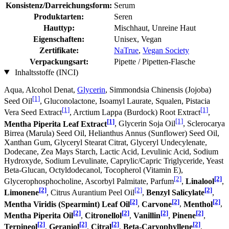
Konsistenz/Darreichungsform:
Serum
Produktarten:
Seren
Hauttyp:
Mischhaut, Unreine Haut
Eigenschaften:
Unisex, Vegan
Zertifikate:
NaTrue
,
Vegan Society
Verpackungsart:
Pipette / Pipetten-Flasche
Inhaltsstoffe (INCI)
Aqua, Alcohol Denat,
Glycerin
, Simmondsia Chinensis (Jojoba)
[1]
Seed Oil
, Gluconolactone, Isoamyl Laurate, Squalen, Pistacia
[1]
[1]
Vera Seed Extract
, Arctium Lappa (Burdock) Root Extract
,
[1]
[1]
Mentha Piperita Leaf Extract
, Glycerin Soja Oil
, Sclerocarya
Birrea (Marula) Seed Oil, Helianthus Annus (Sunflower) Seed Oil,
Xanthan Gum, Glyceryl Stearat Citrat, Glyceryl Undecylenate,
Dodecane, Zea Mays Starch, Lactic Acid, Levulinic Acid, Sodium
Hydroxyde, Sodium Levulinate, Caprylic/Capric Triglyceride, Yeast
Beta-Glucan, Octyldodecanol, Tocopherol (Vitamin E),
[2]
[2]
Glycerophosphocholine, Ascorbyl Palmitate, Parfum
,
Linalool
,
[2]
[2]
[2]
Limonene
, Citrus Aurantium Peel Oil
,
Benzyl Salicylate
,
[2]
[2]
[2]
Mentha Viridis (Spearmint) Leaf Oil
,
Carvone
,
Menthol
,
[2]
[2]
[2]
[2]
Mentha Piperita Oil
,
Citronellol
,
Vanillin
,
Pinene
,
[2]
[2]
[2]
[2]
Terpineol
,
Geraniol
,
Citral
,
Beta-Caryophyllene
,