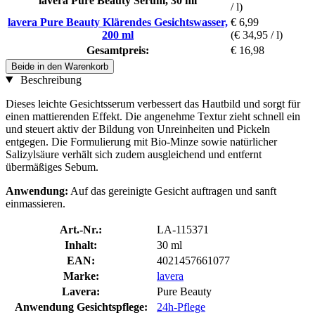
lavera Pure Beauty Serum, 30 ml
/ l)
lavera Pure Beauty Klärendes Gesichtswasser,
€ 6,99
200 ml
(€ 34,95 / l)
Gesamtpreis:
€ 16,98
Beide in den Warenkorb
Beschreibung
Dieses leichte Gesichtsserum verbessert das Hautbild und sorgt für
einen mattierenden Effekt. Die angenehme Textur zieht schnell ein
und steuert aktiv der Bildung von Unreinheiten und Pickeln
entgegen. Die Formulierung mit Bio-Minze sowie natürlicher
Salizylsäure verhält sich zudem ausgleichend und entfernt
übermäßiges Sebum.
Anwendung:
Auf das gereinigte Gesicht auftragen und sanft
einmassieren.
Art.-Nr.:
LA-115371
Inhalt:
30 ml
EAN:
4021457661077
Marke:
lavera
Lavera:
Pure Beauty
Anwendung Gesichtspflege:
24h-Pflege