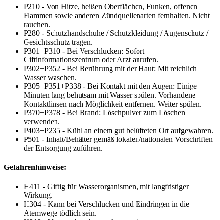
P210 - Von Hitze, heißen Oberflächen, Funken, offenen
Flammen sowie anderen Zündquellenarten fernhalten. Nicht
rauchen.
P280 - Schutzhandschuhe / Schutzkleidung / Augenschutz /
Gesichtsschutz tragen.
P301+P310 - Bei Verschlucken: Sofort
Giftinformationszentrum oder Arzt anrufen.
P302+P352 - Bei Berührung mit der Haut: Mit reichlich
Wasser waschen.
P305+P351+P338 - Bei Kontakt mit den Augen: Einige
Minuten lang behutsam mit Wasser spülen. Vorhandene
Kontaktlinsen nach Möglichkeit entfernen. Weiter spülen.
P370+P378 - Bei Brand: Löschpulver zum Löschen
verwenden.
P403+P235 - Kühl an einem gut belüfteten Ort aufgewahren.
P501 - Inhalt/Behälter gemäß lokalen/nationalen Vorschriften
der Entsorgung zuführen.
Gefahrenhinweise:
H411 - Giftig für Wasserorganismen, mit langfristiger
Wirkung.
H304 - Kann bei Verschlucken und Eindringen in die
Atemwege tödlich sein.