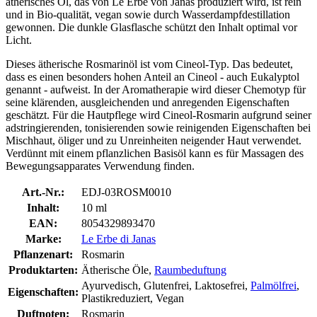
ätherisches Öl, das von Le Erbe von Janas produziert wird, ist rein
und in Bio-qualität, vegan sowie durch Wasserdampfdestillation
gewonnen. Die dunkle Glasflasche schützt den Inhalt optimal vor
Licht.
Dieses ätherische Rosmarinöl ist vom Cineol-Typ. Das bedeutet,
dass es einen besonders hohen Anteil an Cineol - auch Eukalyptol
genannt - aufweist. In der Aromatherapie wird dieser Chemotyp für
seine klärenden, ausgleichenden und anregenden Eigenschaften
geschätzt. Für die Hautpflege wird Cineol-Rosmarin aufgrund seiner
adstringierenden, tonisierenden sowie reinigenden Eigenschaften bei
Mischhaut, öliger und zu Unreinheiten neigender Haut verwendet.
Verdünnt mit einem pflanzlichen Basisöl kann es für Massagen des
Bewegungsapparates Verwendung finden.
Art.-Nr.:
EDJ-03ROSM0010
Inhalt:
10 ml
EAN:
8054329893470
Marke:
Le Erbe di Janas
Pflanzenart:
Rosmarin
Produktarten:
Ätherische Öle,
Raumbeduftung
Ayurvedisch, Glutenfrei, Laktosefrei,
Palmölfrei
,
Eigenschaften:
Plastikreduziert, Vegan
Duftnoten:
Rosmarin