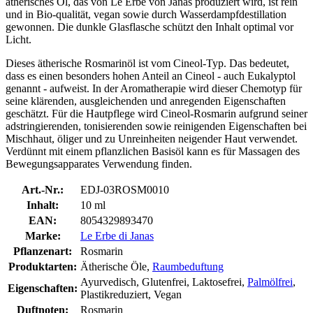
ätherisches Öl, das von Le Erbe von Janas produziert wird, ist rein
und in Bio-qualität, vegan sowie durch Wasserdampfdestillation
gewonnen. Die dunkle Glasflasche schützt den Inhalt optimal vor
Licht.
Dieses ätherische Rosmarinöl ist vom Cineol-Typ. Das bedeutet,
dass es einen besonders hohen Anteil an Cineol - auch Eukalyptol
genannt - aufweist. In der Aromatherapie wird dieser Chemotyp für
seine klärenden, ausgleichenden und anregenden Eigenschaften
geschätzt. Für die Hautpflege wird Cineol-Rosmarin aufgrund seiner
adstringierenden, tonisierenden sowie reinigenden Eigenschaften bei
Mischhaut, öliger und zu Unreinheiten neigender Haut verwendet.
Verdünnt mit einem pflanzlichen Basisöl kann es für Massagen des
Bewegungsapparates Verwendung finden.
Art.-Nr.:
EDJ-03ROSM0010
Inhalt:
10 ml
EAN:
8054329893470
Marke:
Le Erbe di Janas
Pflanzenart:
Rosmarin
Produktarten:
Ätherische Öle,
Raumbeduftung
Ayurvedisch, Glutenfrei, Laktosefrei,
Palmölfrei
,
Eigenschaften:
Plastikreduziert, Vegan
Duftnoten:
Rosmarin