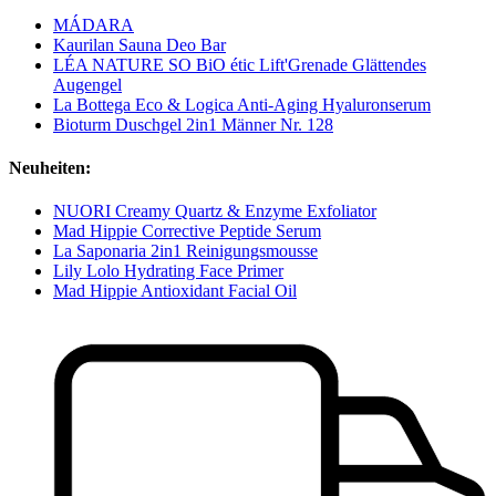
MÁDARA
Kaurilan Sauna Deo Bar
LÉA NATURE SO BiO étic Lift'Grenade Glättendes
Augengel
La Bottega Eco & Logica Anti-Aging Hyaluronserum
Bioturm Duschgel 2in1 Männer Nr. 128
Neuheiten:
NUORI Creamy Quartz & Enzyme Exfoliator
Mad Hippie Corrective Peptide Serum
La Saponaria 2in1 Reinigungsmousse
Lily Lolo Hydrating Face Primer
Mad Hippie Antioxidant Facial Oil