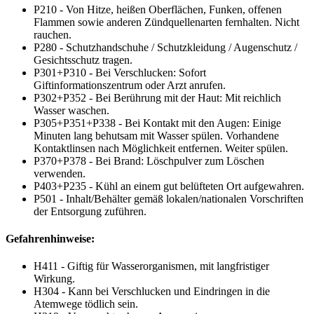
P210 - Von Hitze, heißen Oberflächen, Funken, offenen
Flammen sowie anderen Zündquellenarten fernhalten. Nicht
rauchen.
P280 - Schutzhandschuhe / Schutzkleidung / Augenschutz /
Gesichtsschutz tragen.
P301+P310 - Bei Verschlucken: Sofort
Giftinformationszentrum oder Arzt anrufen.
P302+P352 - Bei Berührung mit der Haut: Mit reichlich
Wasser waschen.
P305+P351+P338 - Bei Kontakt mit den Augen: Einige
Minuten lang behutsam mit Wasser spülen. Vorhandene
Kontaktlinsen nach Möglichkeit entfernen. Weiter spülen.
P370+P378 - Bei Brand: Löschpulver zum Löschen
verwenden.
P403+P235 - Kühl an einem gut belüfteten Ort aufgewahren.
P501 - Inhalt/Behälter gemäß lokalen/nationalen Vorschriften
der Entsorgung zuführen.
Gefahrenhinweise:
H411 - Giftig für Wasserorganismen, mit langfristiger
Wirkung.
H304 - Kann bei Verschlucken und Eindringen in die
Atemwege tödlich sein.