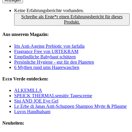
Anzeigen
Keine Erfahrungsberichte vorhanden.
Schreibe als Erste*r einen Erfahrungsbericht für dieses
Produkt.
Aus unserem Magazin:
Iris Anti-Ageing Prebiotic von farfalla
Fragrance Free von URTEKRAM
Empfindliche Babyhaut schützen
Persönliche Hygiene - gut für den Planeten
6 Mythen rund ums Haarewaschen
Ecco Verde entdecken:
ALKEMILLA
SPEICK THERMALsensitiv Tagescreme
Sisi AND JOE Eye Gel
Le Erbe di Janas Anti-Schuppen Shampoo Myrte & Pflaume
Luvos Handbalsam
Neuheiten: