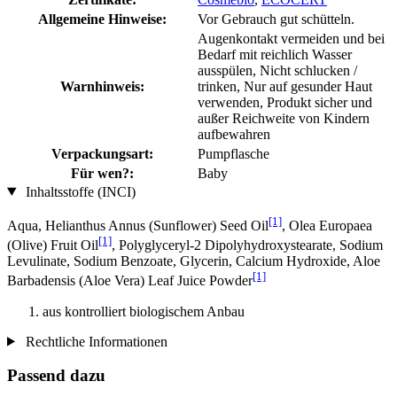
Allgemeine Hinweise:
Vor Gebrauch gut schütteln.
Augenkontakt vermeiden und bei
Bedarf mit reichlich Wasser
ausspülen, Nicht schlucken /
Warnhinweis:
trinken, Nur auf gesunder Haut
verwenden, Produkt sicher und
außer Reichweite von Kindern
aufbewahren
Verpackungsart:
Pumpflasche
Für wen?:
Baby
Inhaltsstoffe (INCI)
[1]
Aqua, Helianthus Annus (Sunflower) Seed Oil
, Olea Europaea
[1]
(Olive) Fruit Oil
, Polyglyceryl-2 Dipolyhydroxystearate, Sodium
Levulinate, Sodium Benzoate, Glycerin, Calcium Hydroxide, Aloe
[1]
Barbadensis (Aloe Vera) Leaf Juice Powder
aus kontrolliert biologischem Anbau
Rechtliche Informationen
Passend dazu