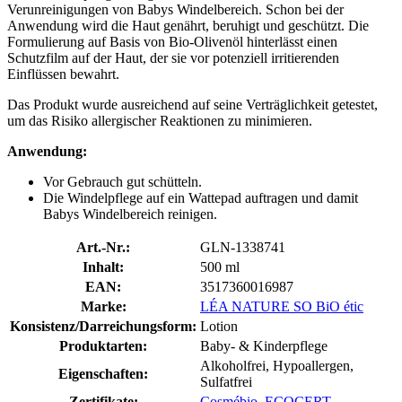
Verunreinigungen von Babys Windelbereich. Schon bei der
Anwendung wird die Haut genährt, beruhigt und geschützt. Die
Formulierung auf Basis von Bio-Olivenöl hinterlässt einen
Schutzfilm auf der Haut, der sie vor potenziell irritierenden
Einflüssen bewahrt.
Das Produkt wurde ausreichend auf seine Verträglichkeit getestet,
um das Risiko allergischer Reaktionen zu minimieren.
Anwendung:
Vor Gebrauch gut schütteln.
Die Windelpflege auf ein Wattepad auftragen und damit
Babys Windelbereich reinigen.
Art.-Nr.:
GLN-1338741
Inhalt:
500 ml
EAN:
3517360016987
Marke:
LÉA NATURE SO BiO étic
Konsistenz/Darreichungsform:
Lotion
Produktarten:
Baby- & Kinderpflege
Alkoholfrei, Hypoallergen,
Eigenschaften:
Sulfatfrei
Zertifikate:
Cosmébio
,
ECOCERT