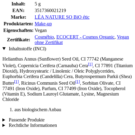
Inhalt:
5 g
EAN:
3517360021219
Marke:
LÉA NATURE SO BiO étic
Produktarten:
Make-up
Eigenschaften:
Vegan
Cosmébio
,
ECOCERT - Cosmos Organic
,
Vegan
Zertifikate:
ohne Zertifikat
Inhaltsstoffe (INCI)
Helianthus Annus (Sunflower) Seed Oil, CI 77742 (Manganese
[1]
Violet), Copernicia Cerifera (Carnauba) Cera
, CI 77891 (Titanium
Dioxid), Hydroxystearic / Linolenic / Oleic Polyglycerides,
Euphorbia Cerifera (Candelilla) Cera, Butyrospermum Parkii (Shea)
[1]
[1]
Butter
, Ricinus Communis Seed Oil
, Sorbitan Olivate, CI
77491 (Iron Oxide), Parfum, CI 77499 (Iron Oxide), Tocopherol
(Vitamin E), Sodium Lauroyl Glutamate, Lysine, Magnesium
Chloride
aus biologischem Anbau
Passende Produkte
Rechtliche Informationen