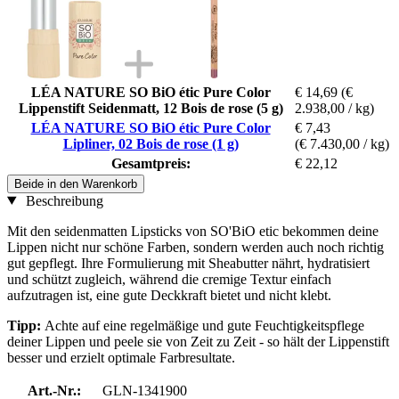
LÉA NATURE SO BiO étic Pure Color
€ 14,69
(€
Lippenstift Seidenmatt, 12 Bois de rose (5 g)
2.938,00 / kg)
LÉA NATURE SO BiO étic Pure Color
€ 7,43
Lipliner, 02 Bois de rose (1 g)
(€ 7.430,00 / kg)
Gesamtpreis:
€ 22,12
Beide in den Warenkorb
Beschreibung
Mit den seidenmatten Lipsticks von SO'BiO etic bekommen deine
Lippen nicht nur schöne Farben, sondern werden auch noch richtig
gut gepflegt. Ihre Formulierung mit Sheabutter nährt, hydratisiert
und schützt zugleich, während die cremige Textur einfach
aufzutragen ist, eine gute Deckkraft bietet und nicht klebt.
Tipp:
Achte auf eine regelmäßige und gute Feuchtigkeitspflege
deiner Lippen und peele sie von Zeit zu Zeit - so hält der Lippenstift
besser und erzielt optimale Farbresultate.
Art.-Nr.:
GLN-1341900