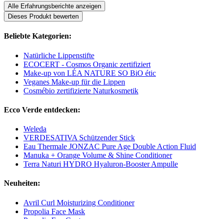
Alle Erfahrungsberichte anzeigen
Dieses Produkt bewerten
Beliebte Kategorien:
Natürliche Lippenstifte
ECOCERT - Cosmos Organic zertifiziert
Make-up von LÉA NATURE SO BiO étic
Veganes Make-up für die Lippen
Cosmébio zertifizierte Naturkosmetik
Ecco Verde entdecken:
Weleda
VERDESATIVA Schützender Stick
Eau Thermale JONZAC Pure Age Double Action Fluid
Manuka + Orange Volume & Shine Conditioner
Terra Naturi HYDRO Hyaluron-Booster Ampulle
Neuheiten:
Avril Curl Moisturizing Conditioner
Propolia Face Mask