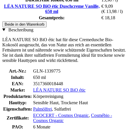
LÉA NATURE SO BiO étic Duschcreme Vanille,
€ 9,09
650 ml
(€ 13,98 / l)
Gesamtpreis:
€ 18,18
Beide in den Warenkorb
Beschreibung
LÉA NATURE SO BiO étic hat für diese Cremedusche Bio-
Kokosöl ausgesucht, das von Natur aus reich an essentiellen
Fettsäuren ist und nährende sowie schützende Eigenschaften besitzt.
Sie ist dank ihrer sulfatfreien Formulierung ideal für trockene sowie
sensible Hauttypen und wirkt rückfettend.
Art.-Nr.:
GLN-1339775
Inhalt:
650 ml
EAN:
3517360018448
Marke:
LÉA NATURE SO BiO étic
Produktarten:
Körperreinigung
Hauttyp:
Sensible Haut, Trockene Haut
Eigenschaften:
Palmölfrei
, Sulfatfrei
ECOCERT - Cosmos Organic
,
Cosmébio -
Zertifikate:
Cosmos Organic
PAO:
6 Monate