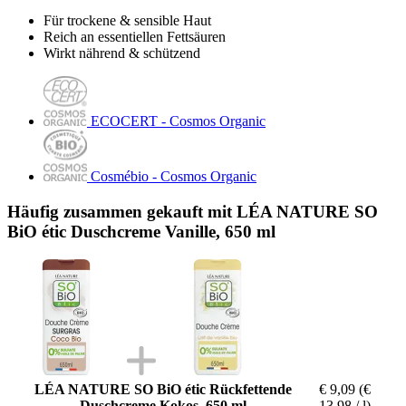
Für trockene & sensible Haut
Reich an essentiellen Fettsäuren
Wirkt nährend & schützend
ECOCERT - Cosmos Organic
Cosmébio - Cosmos Organic
Häufig zusammen gekauft mit LÉA NATURE SO
BiO étic Duschcreme Vanille, 650 ml
LÉA NATURE SO BiO étic Rückfettende
€ 9,09
(€
Duschcreme Kokos, 650 ml
13,98 / l)