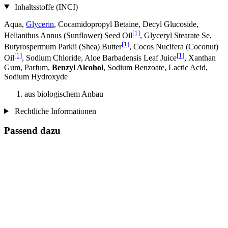
Inhaltsstoffe (INCI)
Aqua,
Glycerin
, Cocamidopropyl Betaine, Decyl Glucoside,
[1]
Helianthus Annus (Sunflower) Seed Oil
, Glyceryl Stearate Se,
[1]
Butyrospermum Parkii (Shea) Butter
, Cocos Nucifera (Coconut)
[1]
[1]
Oil
, Sodium Chloride, Aloe Barbadensis Leaf Juice
, Xanthan
Gum, Parfum,
Benzyl Alcohol
, Sodium Benzoate, Lactic Acid,
Sodium Hydroxyde
aus biologischem Anbau
Rechtliche Informationen
Passend dazu