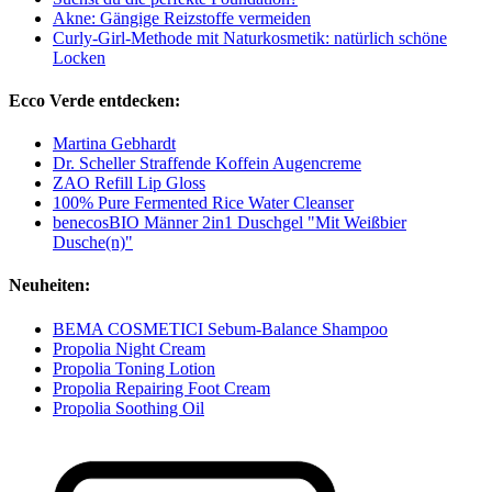
Akne: Gängige Reizstoffe vermeiden
Curly-Girl-Methode mit Naturkosmetik: natürlich schöne
Locken
Ecco Verde entdecken:
Martina Gebhardt
Dr. Scheller Straffende Koffein Augencreme
ZAO Refill Lip Gloss
100% Pure Fermented Rice Water Cleanser
benecosBIO Männer 2in1 Duschgel "Mit Weißbier
Dusche(n)"
Neuheiten:
BEMA COSMETICI Sebum-Balance Shampoo
Propolia Night Cream
Propolia Toning Lotion
Propolia Repairing Foot Cream
Propolia Soothing Oil