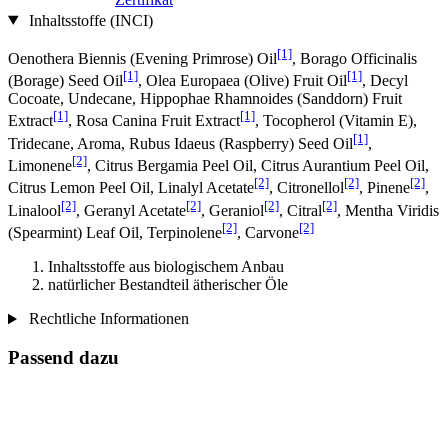
Inhaltsstoffe (INCI)
[1]
Oenothera Biennis (Evening Primrose) Oil
, Borago Officinalis
[1]
[1]
(Borage) Seed Oil
, Olea Europaea (Olive) Fruit Oil
, Decyl
Cocoate, Undecane, Hippophae Rhamnoides (Sanddorn) Fruit
[1]
[1]
Extract
, Rosa Canina Fruit Extract
, Tocopherol (Vitamin E),
[1]
Tridecane, Aroma, Rubus Idaeus (Raspberry) Seed Oil
,
[2]
Limonene
, Citrus Bergamia Peel Oil, Citrus Aurantium Peel Oil,
[2]
[2]
[2]
Citrus Lemon Peel Oil, Linalyl Acetate
, Citronellol
, Pinene
,
[2]
[2]
[2]
[2]
Linalool
, Geranyl Acetate
, Geraniol
, Citral
, Mentha Viridis
[2]
[2]
(Spearmint) Leaf Oil, Terpinolene
, Carvone
Inhaltsstoffe aus biologischem Anbau
natürlicher Bestandteil ätherischer Öle
Rechtliche Informationen
Passend dazu