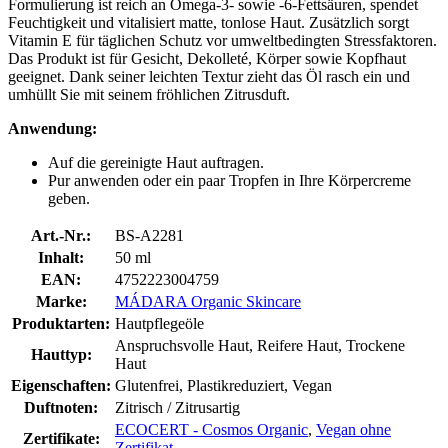
Formulierung ist reich an Omega-3- sowie -6-Fettsäuren, spendet
Feuchtigkeit und vitalisiert matte, tonlose Haut. Zusätzlich sorgt
Vitamin E für täglichen Schutz vor umweltbedingten Stressfaktoren.
Das Produkt ist für Gesicht, Dekolleté, Körper sowie Kopfhaut
geeignet. Dank seiner leichten Textur zieht das Öl rasch ein und
umhüllt Sie mit seinem fröhlichen Zitrusduft.
Anwendung:
Auf die gereinigte Haut auftragen.
Pur anwenden oder ein paar Tropfen in Ihre Körpercreme
geben.
Art.-Nr.:
BS-A2281
Inhalt:
50 ml
EAN:
4752223004759
Marke:
MÁDARA Organic Skincare
Produktarten:
Hautpflegeöle
Anspruchsvolle Haut, Reifere Haut, Trockene
Hauttyp:
Haut
Eigenschaften:
Glutenfrei, Plastikreduziert, Vegan
Duftnoten:
Zitrisch / Zitrusartig
ECOCERT - Cosmos Organic
,
Vegan ohne
Zertifikate:
Zertifikat