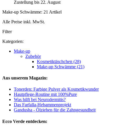
Zustellung bis 22. August
Make-up Schwämme: 21 Artikel
Alle Preise inkl. MwSt.
Filter
Kategorien:
Make-up
Zubehör
Kosmetiktäschchen (28)
Make-up Schwämme (21)
Aus unserem Magazin:
Tonerden: Farbige Pulver als Kosmetikwunder
Hautpflege-Routine mit 100%Pure
Was hilft bei Neurodermitis?
Das Farfalla-Hebammenprojekt
Gandusha - Ölziehen für die Zahngesundheit
Ecco Verde entdecken: