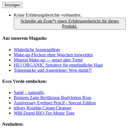
Anzeigen
Keine Erfahrungsberichte vorhanden.
Schreibe als Erste*r einen Erfahrungsbericht für dieses
Produkt.
Aus unserem Magazin:
Winterliche Sonnenpflege
Make-up-Flecken ohne Waschen loswerden
Mineral Make-up — neuer alter Trend
HEJ ORGANIC Sensitive für empfindliche Haut
Tränensäcke und Augenringe: Weg damit?!
Ecco Verde entdecken:
Santé – naturally.
Bioturm Zarte Berührung Bodylotion Rose
Anniversary Eyeliner Pencil - Special Edition
trilogy Rosehip Cream Cleanser
Willi Dungl BIO-Tee Meine Tage
Neuheiten: