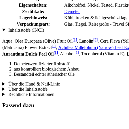
Eigenschaften:
Alkoholfrei, Nickel Tested, Plastik
Zertifikate:
Demeter
Lagerhinweis:
Kühl, trocken & lichtgeschützt lage
Verpackungsart:
Glas, Tiegel, Reisegröße - Travel S
Inhaltsstoffe (INCI)
[1]
[2]
Aqua, Olea Europaea (Olive) Fruit Oil
, Lanolin
, Cera Flava (Y
[1]
(Matricaria) Flower Extract
,
Achillea Millefolium (Yarrow) Leaf Ex
[1]
[1]
Aurantium Dulcis Peel Oil
, Alcohol
, Tocopherol (Vitamin E),
L
Demeter-zertifizierter Rohstoff
aus kontrolliert biologischem Anbau
Bestandteil echter ätherischer Öle
Über die Hand & Nail-Linie
Über die Inhaltsstoffe
Rechtliche Informationen
Passend dazu