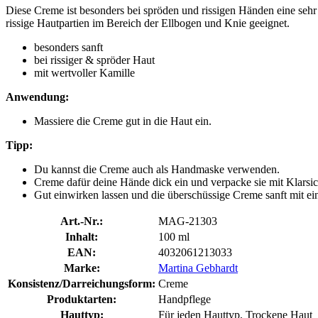
Diese Creme ist besonders bei spröden und rissigen Händen eine sehr g
rissige Hautpartien im Bereich der Ellbogen und Knie geeignet.
besonders sanft
bei rissiger & spröder Haut
mit wertvoller Kamille
Anwendung:
Massiere die Creme gut in die Haut ein.
Tipp:
Du kannst die Creme auch als Handmaske verwenden.
Creme dafür deine Hände dick ein und verpacke sie mit Klarsi
Gut einwirken lassen und die überschüssige Creme sanft mit e
Art.-Nr.:
MAG-21303
Inhalt:
100 ml
EAN:
4032061213033
Marke:
Martina Gebhardt
Konsistenz/Darreichungsform:
Creme
Produktarten:
Handpflege
Hauttyp:
Für jeden Hauttyp, Trockene Haut