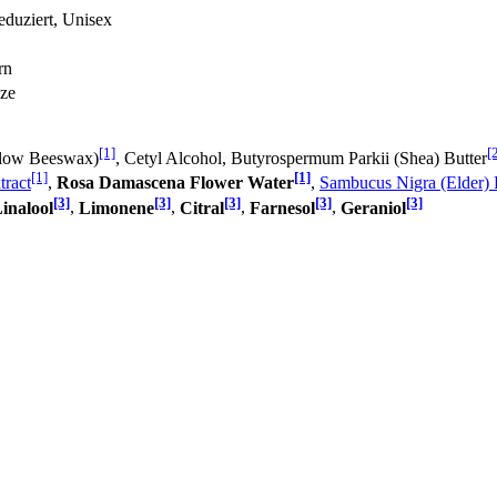
reduziert, Unisex
rn
ize
[1]
[
ellow Beeswax)
, Cetyl Alcohol, Butyrospermum Parkii (Shea) Butter
[1]
[1]
tract
,
Rosa Damascena Flower Water
,
Sambucus Nigra (Elder) 
[3]
[3]
[3]
[3]
[3]
inalool
,
Limonene
,
Citral
,
Farnesol
,
Geraniol