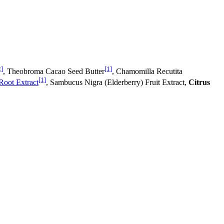
2]
[1]
, Theobroma Cacao Seed Butter
, Chamomilla Recutita
[1]
Root Extract
, Sambucus Nigra (Elderberry) Fruit Extract,
Citrus