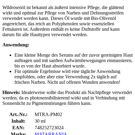
Wildrosenöl ist bekannt als äußerst intensive Pflege, die glättend
wirkt und optimal zur Pflege von Narben und Dehnungsstreifen
verwendet werden kann. Dieses Öl wurde mit Bio-Olivenöl
angereichert, das reich an Polyphenolen sowie essenziellen
Fettsäuren ist. Außerdem enthält es keine Duftstoffe und kann
darum für alle Hauttypen verwendet werden.
Anwendung:
Eine kleine Menge des Serums auf der zuvor gereinigten Haut
auftragen und mit sanften Aufwärtsbewegungen einmassieren,
bis es von der Haut absorbiert wurde.
Für optimale Ergebnisse wird eine tägliche Anwendung
empfohlen, oder aber eine Verwendung 2x täglich auf
frischen Narben. Nicht auf offenen Wunden anwenden!
Hinweis:
Idealerweise sollte das Produkt als Nachtpflege verwendet
werden, da es photosensibilisierend wirkt und in Verbindung mit
Sonnenlicht zu Pigmentstörungen führen kann.
Art.-Nr.:
MTRA-PM02
Inhalt:
30 ml
EAN:
748252723024
Marke:
MATARRANIA