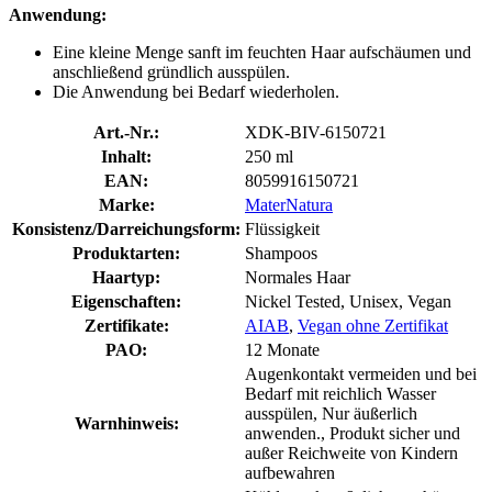
Anwendung:
Eine kleine Menge sanft im feuchten Haar aufschäumen und
anschließend gründlich ausspülen.
Die Anwendung bei Bedarf wiederholen.
Art.-Nr.:
XDK-BIV-6150721
Inhalt:
250 ml
EAN:
8059916150721
Marke:
MaterNatura
Konsistenz/Darreichungsform:
Flüssigkeit
Produktarten:
Shampoos
Haartyp:
Normales Haar
Eigenschaften:
Nickel Tested, Unisex, Vegan
Zertifikate:
AIAB
,
Vegan ohne Zertifikat
PAO:
12 Monate
Augenkontakt vermeiden und bei
Bedarf mit reichlich Wasser
ausspülen, Nur äußerlich
Warnhinweis:
anwenden., Produkt sicher und
außer Reichweite von Kindern
aufbewahren