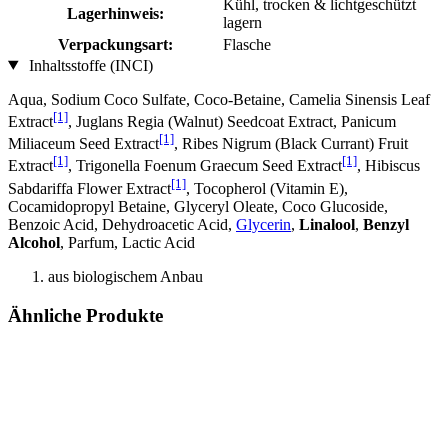
Kühl, trocken & lichtgeschützt
Lagerhinweis:
lagern
Verpackungsart:
Flasche
Inhaltsstoffe (INCI)
Aqua, Sodium Coco­ Sulfate, Coco-Betaine, Camelia Sinensis Leaf
[1]
Extract
, Juglans Regia (Walnut) Seedcoat Extract, Panicum
[1]
Miliaceum Seed Extract
, Ribes Nigrum (Black Currant) Fruit
[1]
[1]
Extract
, Trigonella Foenum Graecum Seed Extract
, Hibiscus
[1]
Sabdariffa Flower Extract
, Tocopherol (Vitamin E),
Cocamidopropyl Betaine, Glyceryl Oleate, Coco Glucoside,
Benzoic Acid, Dehydroacetic Acid,
Glycerin
,
Linalool
,
Benzyl
Alcohol
, Parfum, Lactic Acid
aus biologischem Anbau
Ähnliche Produkte