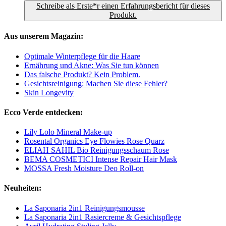
Schreibe als Erste*r einen Erfahrungsbericht für dieses
Produkt.
Aus unserem Magazin:
Optimale Winterpflege für die Haare
Ernährung und Akne: Was Sie tun können
Das falsche Produkt? Kein Problem.
Gesichtsreinigung: Machen Sie diese Fehler?
Skin Longevity
Ecco Verde entdecken:
Lily Lolo Mineral Make-up
Rosental Organics Eye Flowies Rose Quarz
ELIAH SAHIL Bio Reinigungsschaum Rose
BEMA COSMETICI Intense Repair Hair Mask
MOSSA Fresh Moisture Deo Roll-on
Neuheiten:
La Saponaria 2in1 Reinigungsmousse
La Saponaria 2in1 Rasiercreme & Gesichtspflege