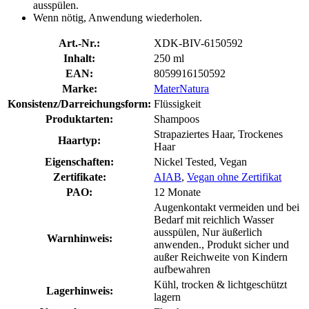
ausspülen.
Wenn nötig, Anwendung wiederholen.
Art.-Nr.:
XDK-BIV-6150592
Inhalt:
250 ml
EAN:
8059916150592
Marke:
MaterNatura
Konsistenz/Darreichungsform:
Flüssigkeit
Produktarten:
Shampoos
Strapaziertes Haar, Trockenes
Haartyp:
Haar
Eigenschaften:
Nickel Tested, Vegan
Zertifikate:
AIAB
,
Vegan ohne Zertifikat
PAO:
12 Monate
Augenkontakt vermeiden und bei
Bedarf mit reichlich Wasser
ausspülen, Nur äußerlich
Warnhinweis:
anwenden., Produkt sicher und
außer Reichweite von Kindern
aufbewahren
Kühl, trocken & lichtgeschützt
Lagerhinweis:
lagern