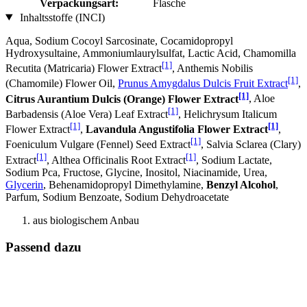
Verpackungsart:
Flasche
Inhaltsstoffe (INCI)
Aqua, Sodium Cocoyl Sarcosinate, Cocamidopropyl
Hydroxysultaine, Ammoniumlaurylsulfat, Lactic Acid, Chamomilla
[1]
Recutita (Matricaria) Flower Extract
, Anthemis Nobilis
[1]
(Chamomile) Flower Oil,
Prunus Amygdalus Dulcis Fruit Extract
,
[1]
Citrus Aurantium Dulcis (Orange) Flower Extract
, Aloe
[1]
Barbadensis (Aloe Vera) Leaf Extract
, Helichrysum Italicum
[1]
[1]
Flower Extract
,
Lavandula Angustifolia Flower Extract
,
[1]
Foeniculum Vulgare (Fennel) Seed Extract
, Salvia Sclarea (Clary)
[1]
[1]
Extract
, Althea Officinalis Root Extract
, Sodium Lactate,
Sodium Pca, Fructose, Glycine, Inositol, Niacinamide, Urea,
Glycerin
, Behenamidopropyl Dimethylamine,
Benzyl Alcohol
,
Parfum, Sodium Benzoate, Sodium Dehydroacetate
aus biologischem Anbau
Passend dazu