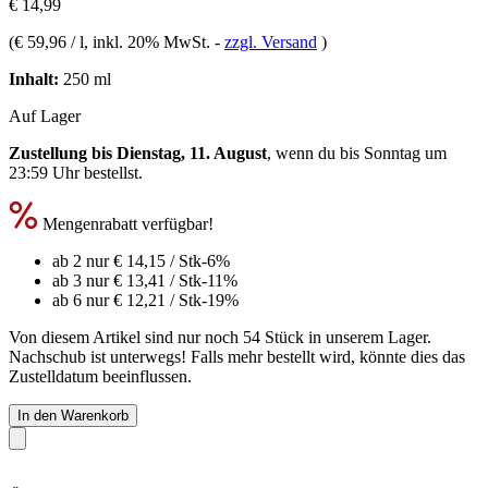
€ 14,99
(
€ 59,96 / l
, inkl. 20% MwSt.
-
zzgl. Versand
)
Inhalt:
250 ml
Auf Lager
Zustellung bis Dienstag, 11. August
, wenn du bis
Sonntag um
23:59 Uhr
bestellst.
Mengenrabatt verfügbar!
ab 2 nur
€ 14,15
/ Stk
-6%
ab 3 nur
€ 13,41
/ Stk
-11%
ab 6 nur
€ 12,21
/ Stk
-19%
Von diesem Artikel sind nur noch 54 Stück in unserem Lager.
Nachschub ist unterwegs! Falls mehr bestellt wird, könnte dies das
Zustelldatum beeinflussen.
In den Warenkorb