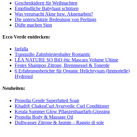
Geschenkideen für Weihnachten
Empfindliche Babyhaut schützen
Was verursacht Akne bzw. Aknenarben?
Die unterschätzte Bedeutung von Peelings
Düfte machen Sinn
Ecco Verde entdecken:
farfalla
Tranquillo Zahnbürstenhalter Romantic
LÉA NATURE SO BiO étic Mascara Volume Ultime
Festes Shampoo Zitrone, Brennnessel & Tonerde
6 Erfahrungsberichte für Organic Helichrysum (Immortelle)
Hydrosol
Neuheiten:
Propolia Gentle Superfatted Soap
Khadi® ChakraCurl Ayurvedic Curl Conditioner
Kerala Summer Glow Pflanzenhaarfarb-Glossing
Propolia Body & Massage Oil
Duftwasser Zitrone & Jasmin – Raggio di sole