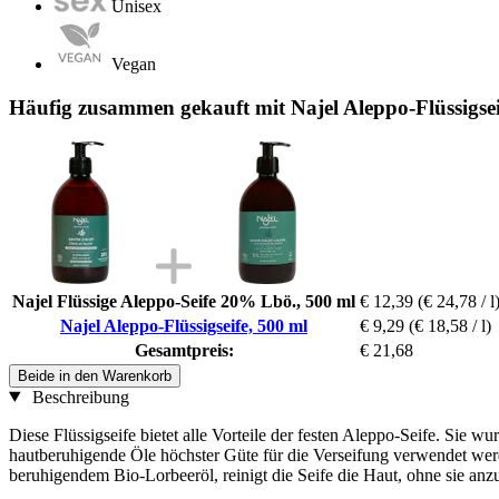
Unisex
Vegan
Häufig zusammen gekauft mit Najel Aleppo-Flüssigsei
Najel Flüssige Aleppo-Seife 20% Lbö., 500 ml
€ 12,39
(€ 24,78 / l
Najel Aleppo-Flüssigseife, 500 ml
€ 9,29
(€ 18,58 / l)
Gesamtpreis:
€ 21,68
Beide in den Warenkorb
Beschreibung
Diese Flüssigseife bietet alle Vorteile der festen Aleppo-Seife. Sie 
hautberuhigende Öle höchster Güte für die Verseifung verwendet werde
beruhigendem Bio-Lorbeeröl, reinigt die Seife die Haut, ohne sie anzu