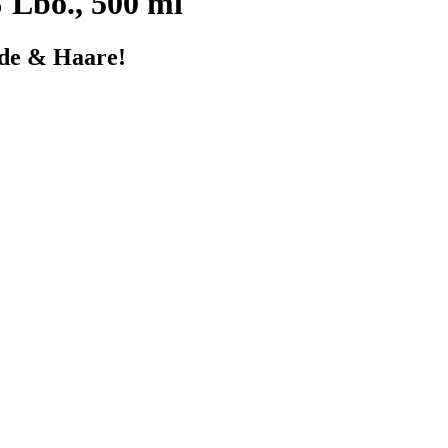
 Lbö., 500 ml
nde & Haare!