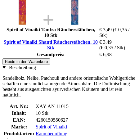
Spirit of Vinaiki Tantra Räucherstäbchen,
€ 3,49
(€ 0,35 /
10 Stk
Stk)
Spirit of Vinaiki Shanti Räucherstäbchen, 10
€ 3,49
Stk
(€ 0,35 / Stk)
Gesamtpreis:
€ 6,98
Beide in den Warenkorb
Beschreibung
Sandelholz, Nelke, Patchouli und andere orientalische Wohlgerüche
schaffen eine sinnlich-anregende Atmosphäre. Die Duftmischung
besteht aus ausgesuchten ayurvedischen Kräutern und ist rein
natürlich.
Art.-Nr.:
XAY-AN-11015
Inhalt:
10 Stk
EAN:
4260159550627
Marke:
Spirit of Vinaiki
Produktarten:
Raumbeduftung