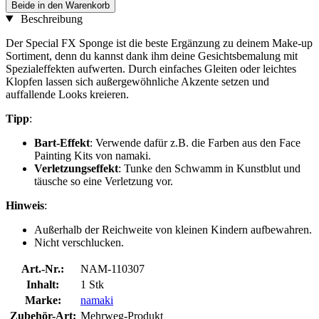
Beide in den Warenkorb
Beschreibung
Der Special FX Sponge ist die beste Ergänzung zu deinem Make-up
Sortiment, denn du kannst dank ihm deine Gesichtsbemalung mit
Spezialeffekten aufwerten. Durch einfaches Gleiten oder leichtes
Klopfen lassen sich außergewöhnliche Akzente setzen und
auffallende Looks kreieren.
Tipp
:
Bart-Effekt
: Verwende dafür z.B. die Farben aus den Face
Painting Kits von namaki.
Verletzungseffekt
: Tunke den Schwamm in Kunstblut und
täusche so eine Verletzung vor.
Hinweis
:
Außerhalb der Reichweite von kleinen Kindern aufbewahren.
Nicht verschlucken.
Art.-Nr.:
NAM-110307
Inhalt:
1 Stk
Marke:
namaki
Zubehör-Art:
Mehrweg-Produkt