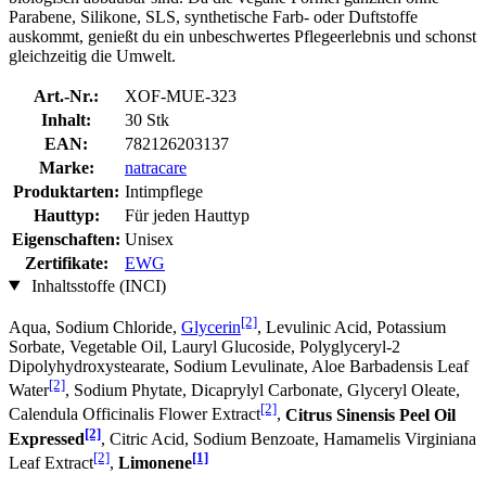
Parabene, Silikone, SLS, synthetische Farb- oder Duftstoffe
auskommt, genießt du ein unbeschwertes Pflegeerlebnis und schonst
gleichzeitig die Umwelt.
Art.-Nr.:
XOF-MUE-323
Inhalt:
30 Stk
EAN:
782126203137
Marke:
natracare
Produktarten:
Intimpflege
Hauttyp:
Für jeden Hauttyp
Eigenschaften:
Unisex
Zertifikate:
EWG
Inhaltsstoffe (INCI)
[2]
Aqua, Sodium Chloride,
Glycerin
, Levulinic Acid, Potassium
Sorbate, Vegetable Oil, Lauryl Glucoside, Polyglyceryl-2
Dipolyhydroxystearate, Sodium Levulinate, Aloe Barbadensis Leaf
[2]
Water
, Sodium Phytate, Dicaprylyl Carbonate, Glyceryl Oleate,
[2]
Calendula Officinalis Flower Extract
,
Citrus Sinensis Peel Oil
[2]
Expressed
, Citric Acid, Sodium Benzoate, Hamamelis Virginiana
[2]
[1]
Leaf Extract
,
Limonene