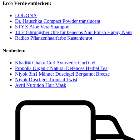
Ecco Verde entdecken:
LOGONA
Dr. Hauschka Compact Powder translucent
STYX Aloe Vera Shampoo
14 Erfahrungsberichte für benecos Nail Polish Happy Nails
Radico Pflanzenhaarfarbe Kastanienrot
Neuheiten:
Khadi® ChakraCurl Ayurvedic Curl Gel
Propolia Organic Natural Defences Herbal Tea
Niyok 3in1 Männer Duschgel Bergamot Breeze
Niyok Duschgel Tropical Twist
Avril Nutrition Hair Mask