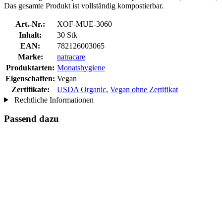
Das gesamte Produkt ist vollständig kompostierbar.
Art.-Nr.:
XOF-MUE-3060
Inhalt:
30 Stk
EAN:
782126003065
Marke:
natracare
Produktarten:
Monatshygiene
Eigenschaften:
Vegan
Zertifikate:
USDA Organic
,
Vegan ohne Zertifikat
Rechtliche Informationen
Passend dazu