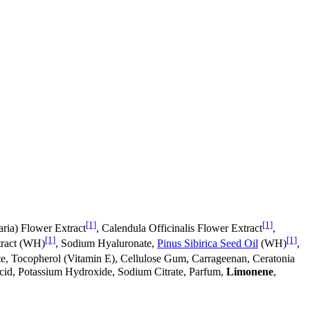
[1]
[1]
aria) Flower Extract
, Calendula Officinalis Flower Extract
,
[1]
[1]
tract (WH)
, Sodium Hyaluronate,
Pinus Sibirica Seed Oil
(WH)
,
te, Tocopherol (Vitamin E), Cellulose Gum, Carrageenan, Ceratonia
acid, Potassium Hydroxide, Sodium Citrate, Parfum,
Limonene
,