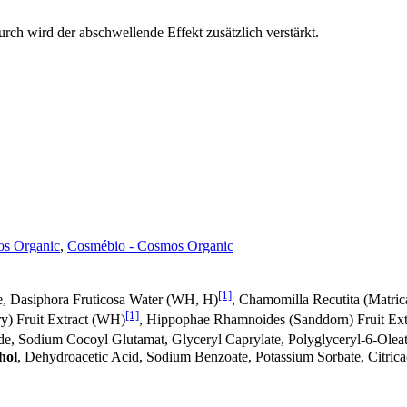
ch wird der abschwellende Effekt zusätzlich verstärkt.
s Organic
,
Cosmébio - Cosmos Organic
[1]
te, Dasiphora Fruticosa Water (WH, H)
, Chamomilla Recutita (Matric
[1]
y) Fruit Extract (WH)
, Hippophae Rhamnoides (Sanddorn) Fruit Ex
de, Sodium Cocoyl Glutamat, Glyceryl Caprylate, Polyglyceryl-6-Olea
hol
, Dehydroacetic Acid, Sodium Benzoate, Potassium Sorbate, Citric