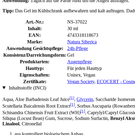
Anwendung:
Täglich auf die Partie rund um die Augen auftragen.
Tipp:
Das Gel im Kühlschrank aufbewahren und kalt auftragen. Dadur
Art.-Nr.:
NS-37022
Inhalt:
30 ml
EAN:
4743318118673
Marke:
Natura Siberica
Anwendung Gesichtspflege:
24h-Pflege
Konsistenz/Darreichungsform:
Gel
Produktarten:
Augenpflege
Hauttyp:
Für jeden Hauttyp
Eigenschaften:
Unisex, Vegan
Zertifikate:
Vegan Society
,
ECOCERT - Cosmo
Inhaltsstoffe (INCI)
[1]
Aqua, Aloe Barbadensis Leaf Juice
,
Glycerin
, Saccharide Isomera
[1]
Scutellaria Baicalensis Root Extract
, Sorbus Aucuparia (Rowanberr
[1]
Schisandra Chinensis Fruit Extract (WH)
, Caprylyl/Capryl Glucosi
Siliqua (Locust Bean) Gum, Sucrose, Sodium Surfactin,
Benzyl Alco
Linalool
, Citronellal
aus kontrolliert biologischem Anbau