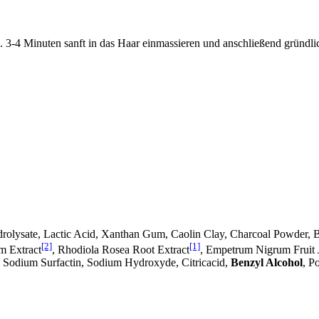
3-4 Minuten sanft in das Haar einmassieren und anschließend gründli
rolysate, Lactic Acid, Xanthan Gum, Caolin Clay, Charcoal Powder, B
[2]
[1]
m Extract
, Rhodiola Rosea Root Extract
, Empetrum Nigrum Fruit 
, Sodium Surfactin, Sodium Hydroxyde, Citricacid,
Benzyl Alcohol
, P