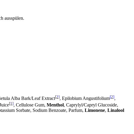
ch ausspülen.
[2]
[2]
etula Alba Bark/Leaf Extract
, Epilobium Angustifolium
,
[1]
Juice
, Cellulose Gum,
Menthol
, Caprylyl/Capryl Glucoside,
otassium Sorbate, Sodium Benzoate, Parfum,
Limonene
,
Linalool