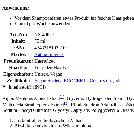
Anwendung:
Vor dem Shampoonieren etwas Produkt ins feuchte Haar geben. 
Einmal pro Woche anwenden.
Art.-Nr.:
NS-49027
Inhalt:
75 ml
EAN:
4743318103310
Marke:
Natura Siberica
Produktarten:
Haarpflege
Haartyp:
Für jeden Haartyp
Eigenschaften:
Unisex, Vegan
Zertifikate:
Vegan Society
,
ECOCERT - Cosmos Organic
Inhaltsstoffe (INCI)
[1]
Aqua, Melilotus Albus Extract
, Glycerin, Hydrogenated Starch Hyd
[2]
Matteuccia Struthiopteris Extract
, Rhododendron Adamsii Leaf/Ste
Sodium Cocoyl Glutamat, Glyceryl Caprylate, Polyglyceryl-6-Oleate
aus kontrolliert biologischem Anbau
Bio-Pflanzenextrakte aus Wildsammlung