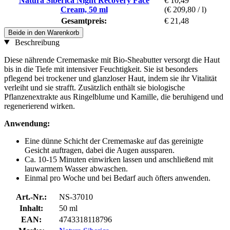
Natura Siberica Night Recovery Face
€ 10,49
Cream, 50 ml
(€ 209,80 / l)
Gesamtpreis:
€ 21,48
Beide in den Warenkorb
Beschreibung
Diese nährende Crememaske mit Bio-Sheabutter versorgt die Haut
bis in die Tiefe mit intensiver Feuchtigkeit. Sie ist besonders
pflegend bei trockener und glanzloser Haut, indem sie ihr Vitalität
verleiht und sie strafft. Zusätzlich enthält sie biologische
Pflanzenextrakte aus Ringelblume und Kamille, die beruhigend und
regenerierend wirken.
Anwendung:
Eine dünne Schicht der Crememaske auf das gereinigte
Gesicht auftragen, dabei die Augen aussparen.
Ca. 10-15 Minuten einwirken lassen und anschließend mit
lauwarmem Wasser abwaschen.
Einmal pro Woche und bei Bedarf auch öfters anwenden.
Art.-Nr.:
NS-37010
Inhalt:
50 ml
EAN:
4743318118796