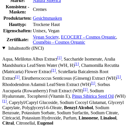
Marke:
Natura Siberica
Konsistenz -
Cremes
Masken:
Produktarten:
Gesichtsmasken
Hauttyp:
Trockene Haut
Eigenschaften:
Unisex, Vegan
Vegan Society
,
ECOCERT - Cosmos Organic
,
Zertifikate:
Cosmébio - Cosmos Organic
Inhaltsstoffe (INCI)
[1]
Aqua, Melilotus Albus Extract
, Saccharide Isomerate, Aralia
[1]
Mandshurica Leaf/Stem Water (WH, H)
, Chamomilla Recutita
[1]
(Matricaria) Flower Extract
, Scutellaria Baicalensis Root
[1]
[1]
Extract
, Eleutherococcus Senticosus (Ginseng) Extract (WH)
,
[1]
Rhododendron Adamsii Leaf/Stem Extract (WH)
, Sorbus
[1]
Aucuparia (Rowanberry) Fruit Extract (WH)
, Sodium
Hyaluronate, Tocopherol (Vitamin E),
Pinus Sibirica Seed Oil
(WH)
[1]
, Caprylyl/Capryl Glucoside, Sodium Cocoyl Glutamat, Glyceryl
Caprylate, Polyglyceryl-6-Oleate,
Benzyl Alcohol
, Sodium
Benzoate, Potassium Sorbate, Sodium Surfactin, Sodium Citrate,
Citricacid, Potassium Hydroxide, Parfum,
Limonene
,
Linalool
,
Citral
, Citronellal,
Eugenol