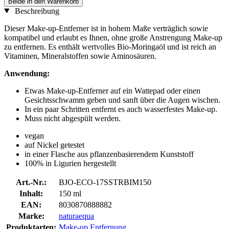
Beide in den Warenkorb
Beschreibung
Dieser Make-up-Entferner ist in hohem Maße verträglich sowie
kompatibel und erlaubt es Ihnen, ohne große Anstrengung Make-up
zu entfernen. Es enthält wertvolles Bio-Moringaöl und ist reich an
Vitaminen, Mineralstoffen sowie Aminosäuren.
Anwendung:
Etwas Make-up-Entferner auf ein Wattepad oder einen
Gesichtsschwamm geben und sanft über die Augen wischen.
In ein paar Schritten entfernt es auch wasserfestes Make-up.
Muss nicht abgespült werden.
vegan
auf Nickel getestet
in einer Flasche aus pflanzenbasierendem Kunststoff
100% in Ligurien hergestellt
Art.-Nr.:
BJO-ECO-17SSTRBIM150
Inhalt:
150 ml
EAN:
8030870888882
Marke:
naturaequa
Produktarten:
Make-up Entfernung