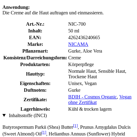
Anwendung:
Die Creme auf die Haut auftragen und einmassieren.
Art.-Nr.:
NIC-700
Inhalt:
50 ml
EAN:
4262436240665
Marke:
NICAMA
Pflanzenart:
Gurke, Aloe Vera
Konsistenz/Darreichungsform:
Creme
Produktarten:
Körperpflege
Normale Haut, Sensible Haut,
Hauttyp:
Trockene Haut
Eigenschaften:
Unisex, Vegan
Duftnoten:
Gurke
BDIH - Cosmos Organic
,
Vegan
Zertifikate:
ohne Zertifikat
Lagerhinweis:
Kühl & trocken lagern
Inhaltsstoffe (INCI)
[1]
Butyrospermum Parkii (Shea) Butter
, Prunus Amygdalus Dulcis
[1]
(Sweet Almond) Oil
, Helianthus Annuus (Sunflower) Hybrid