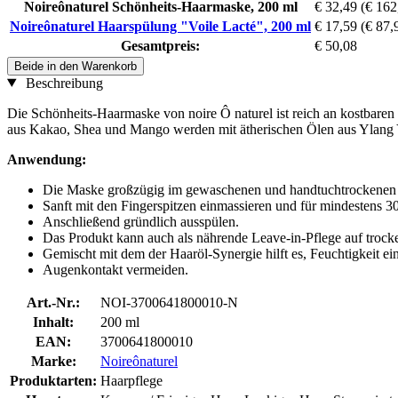
Noireônaturel Schönheits-Haarmaske, 200 ml
€ 32,49
(€ 162,
Noireônaturel Haarspülung "Voile Lacté", 200 ml
€ 17,59
(€ 87,9
Gesamtpreis:
€ 50,08
Beide in den Warenkorb
Beschreibung
Die Schönheits-Haarmaske von noire Ô naturel ist reich an kostbaren
aus Kakao, Shea und Mango werden mit ätherischen Ölen aus Ylang Yl
Anwendung:
Die Maske großzügig im gewaschenen und handtuchtrockenen H
Sanft mit den Fingerspitzen einmassieren und für mindestens 
Anschließend gründlich ausspülen.
Das Produkt kann auch als nährende Leave-in-Pflege auf tro
Gemischt mit dem der Haaröl-Synergie hilft es, Feuchtigkeit ei
Augenkontakt vermeiden.
Art.-Nr.:
NOI-3700641800010-N
Inhalt:
200 ml
EAN:
3700641800010
Marke:
Noireônaturel
Produktarten:
Haarpflege