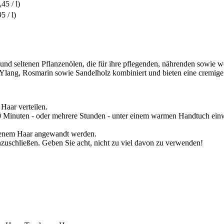
45 / l)
5 / l)
 und seltenen Pflanzenölen, die für ihre pflegenden, nährenden sowie 
ang, Rosmarin sowie Sandelholz kombiniert und bieten eine cremige Te
aar verteilen.
30 Minuten - oder mehrere Stunden - unter einem warmen Handtuch einw
ckenem Haar angewandt werden.
nzuschließen. Geben Sie acht, nicht zu viel davon zu verwenden!