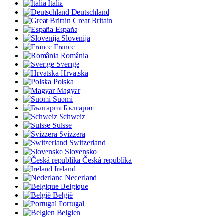
Italia
Deutschland
Great Britain
España
Slovenija
France
România
Sverige
Hrvatska
Polska
Magyar
Suomi
България
Schweiz
Suisse
Svizzera
Switzerland
Slovensko
Česká republika
Ireland
Nederland
Belgique
België
Portugal
Belgien