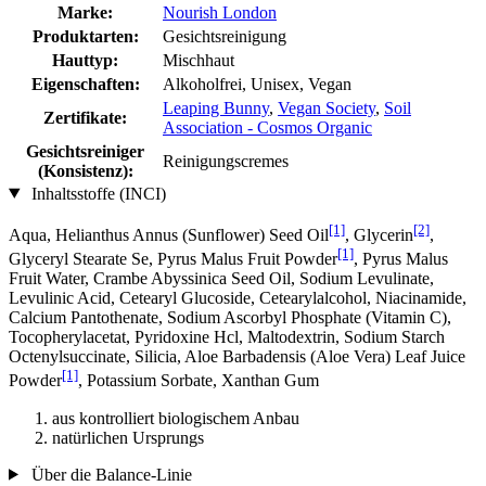
Marke:
Nourish London
Produktarten:
Gesichtsreinigung
Hauttyp:
Mischhaut
Eigenschaften:
Alkoholfrei, Unisex, Vegan
Leaping Bunny
,
Vegan Society
,
Soil
Zertifikate:
Association - Cosmos Organic
Gesichtsreiniger
Reinigungscremes
(Konsistenz):
Inhaltsstoffe (INCI)
[1]
[2]
Aqua, Helianthus Annus (Sunflower) Seed Oil
, Glycerin
,
[1]
Glyceryl Stearate Se, Pyrus Malus Fruit Powder
, Pyrus Malus
Fruit Water, Crambe Abyssinica Seed Oil, Sodium Levulinate,
Levulinic Acid, Cetearyl Glucoside, Cetearylalcohol, Niacinamide,
Calcium Pantothenate, Sodium Ascorbyl Phosphate (Vitamin C),
Tocopherylacetat, Pyridoxine Hcl, Maltodextrin, Sodium Starch
Octenylsuccinate, Silicia, Aloe Barbadensis (Aloe Vera) Leaf Juice
[1]
Powder
, Potassium Sorbate, Xanthan Gum
aus kontrolliert biologischem Anbau
natürlichen Ursprungs
Über die Balance-Linie