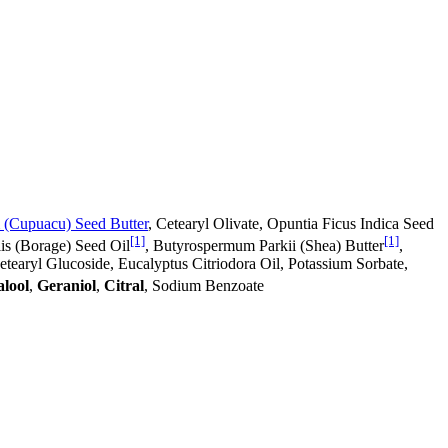
(Cupuacu) Seed Butter
, Cetearyl Olivate, Opuntia Ficus Indica Seed
[1]
[1]
lis (Borage) Seed Oil
, Butyrospermum Parkii (Shea) Butter
,
tearyl Glucoside, Eucalyptus Citriodora Oil, Potassium Sorbate,
alool
,
Geraniol
,
Citral
, Sodium Benzoate