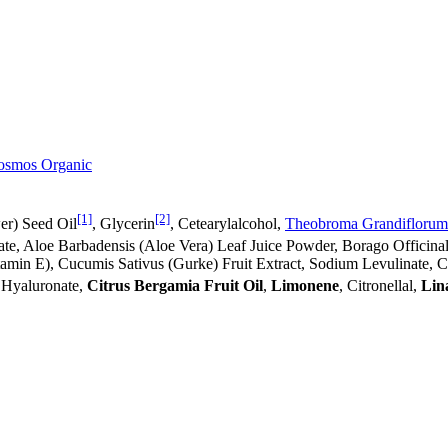
Cosmos Organic
[1]
[2]
er) Seed Oil
, Glycerin
, Cetearylalcohol,
Theobroma Grandiflorum 
ivate, Aloe Barbadensis (Aloe Vera) Leaf Juice Powder, Borago Officina
min E), Cucumis Sativus (Gurke) Fruit Extract, Sodium Levulinate, Ce
m Hyaluronate,
Citrus Bergamia Fruit Oil
,
Limonene
, Citronellal,
Lin