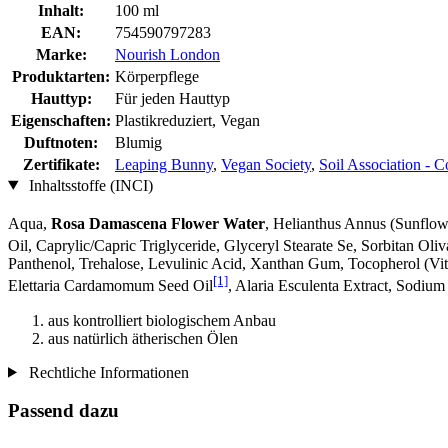
Inhalt:
100 ml
EAN:
754590797283
Marke:
Nourish London
Produktarten:
Körperpflege
Hauttyp:
Für jeden Hauttyp
Eigenschaften:
Plastikreduziert, Vegan
Duftnoten:
Blumig
Zertifikate:
Leaping Bunny
,
Vegan Society
,
Soil Association - 
Inhaltsstoffe (INCI)
Aqua,
Rosa Damascena Flower Water
, Helianthus Annus (Sunflow
Oil, Caprylic/Capric Triglyceride, Glyceryl Stearate Se, Sorbitan Ol
Panthenol, Trehalose, Levulinic Acid, Xanthan Gum, Tocopherol (Vita
[1]
Elettaria Cardamomum Seed Oil
, Alaria Esculenta Extract, Sodiu
aus kontrolliert biologischem Anbau
aus natürlich ätherischen Ölen
Rechtliche Informationen
Passend dazu