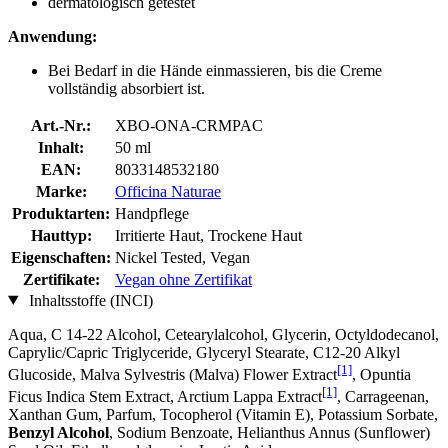
dermatologisch getestet
Anwendung:
Bei Bedarf in die Hände einmassieren, bis die Creme
vollständig absorbiert ist.
Art.-Nr.:
XBO-ONA-CRMPAC
Inhalt:
50 ml
EAN:
8033148532180
Marke:
Officina Naturae
Produktarten:
Handpflege
Hauttyp:
Irritierte Haut, Trockene Haut
Eigenschaften:
Nickel Tested, Vegan
Zertifikate:
Vegan ohne Zertifikat
Inhaltsstoffe (INCI)
Aqua, C 14-22 Alcohol, Cetearylalcohol, Glycerin, Octyldodecanol,
Caprylic/Capric Triglyceride, Glyceryl Stearate, C12-20 Alkyl
[1]
Glucoside, Malva Sylvestris (Malva) Flower Extract
, Opuntia
[1]
Ficus Indica Stem Extract, Arctium Lappa Extract
, Carrageenan,
Xanthan Gum, Parfum, Tocopherol (Vitamin E), Potassium Sorbate,
Benzyl Alcohol
, Sodium Benzoate, Helianthus Annus (Sunflower)