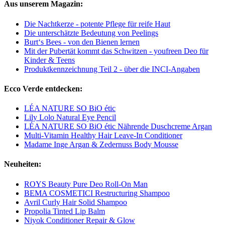
Aus unserem Magazin:
Die Nachtkerze - potente Pflege für reife Haut
Die unterschätzte Bedeutung von Peelings
Burt‘s Bees - von den Bienen lernen
Mit der Pubertät kommt das Schwitzen - youfreen Deo für
Kinder & Teens
Produktkennzeichnung Teil 2 - über die INCI-Angaben
Ecco Verde entdecken:
LÉA NATURE SO BiO étic
Lily Lolo Natural Eye Pencil
LÉA NATURE SO BiO étic Nährende Duschcreme Argan
Multi-Vitamin Healthy Hair Leave-In Conditioner
Madame Inge Argan & Zedernuss Body Mousse
Neuheiten:
ROYS Beauty Pure Deo Roll-On Man
BEMA COSMETICI Restructuring Shampoo
Avril Curly Hair Solid Shampoo
Propolia Tinted Lip Balm
Niyok Conditioner Repair & Glow