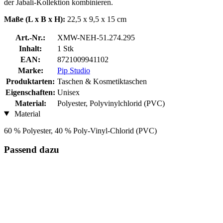
der Jabali-Kollektion kombinieren.
Maße (L x B x H):
22,5 x 9,5 x 15 cm
Art.-Nr.:
XMW-NEH-51.274.295
Inhalt:
1 Stk
EAN:
8721009941102
Marke:
Pip Studio
Produktarten:
Taschen & Kosmetiktaschen
Eigenschaften:
Unisex
Material:
Polyester, Polyvinylchlorid (PVC)
Material
60 % Polyester, 40 % Poly-Vinyl-Chlorid (PVC)
Passend dazu