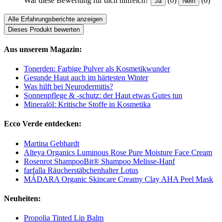
War diese Bewertung für dich hilfreich?
(0)
(0)
Ja
Nein
Alle Erfahrungsberichte anzeigen
Dieses Produkt bewerten
Aus unserem Magazin:
Tonerden: Farbige Pulver als Kosmetikwunder
Gesunde Haut auch im härtesten Winter
Was hilft bei Neurodermitis?
Sonnenpflege & -schutz: der Haut etwas Gutes tun
Mineralöl: Kritische Stoffe in Kosmetika
Ecco Verde entdecken:
Martina Gebhardt
Alteya Organics Luminous Rose Pure Moisture Face Cream
Rosenrot ShampooBit® Shampoo Melisse-Hanf
farfalla Räucherstäbchenhalter Lotus
MÁDARA Organic Skincare Creamy Clay AHA Peel Mask
Neuheiten:
Propolia Tinted Lip Balm