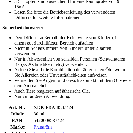
3-5 Tropfen sind ausreichend für eine Raumgröße von 9-
15m².
Lesen Sie bitte die Betriebsanleitung des verwendeten
Diffusers für weitere Informationen.
Sicherheitshinweise:
Den Diffuser außerhalb der Reichweite von Kindern, in
einem gut durchlüfteten Bereich aufstellen.
Nicht in Schlafzimmern von Kindern unter 2 Jahren
verwenden.
Nur in Abwesenheit von sensiblen Personen (Schwangeren,
Babys, Asthmatikern, etc.) verwenden.
Achten Sie auf die Kombination der ätherischen Öle, wenn
Sie Allergien oder Unverträglichkeiten aufweisen.
Vermeiden Sie Augen- und Gesichtskontakt mit dem Öl sowie
dem Aromanebel.
Auch Tiere reagieren auf ätherische Öle.
Nur zur äußeren Anwendung.
Art.-Nr.:
XDK-PRA-8537424
Inhalt:
30 ml
EAN:
5420008537424
Marke:
Pranarôm