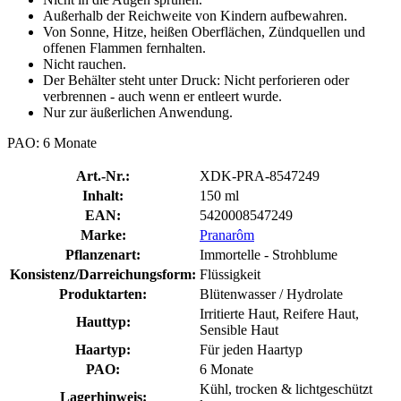
Außerhalb der Reichweite von Kindern aufbewahren.
Von Sonne, Hitze, heißen Oberflächen, Zündquellen und
offenen Flammen fernhalten.
Nicht rauchen.
Der Behälter steht unter Druck: Nicht perforieren oder
verbrennen - auch wenn er entleert wurde.
Nur zur äußerlichen Anwendung.
PAO: 6 Monate
Art.-Nr.:
XDK-PRA-8547249
Inhalt:
150 ml
EAN:
5420008547249
Marke:
Pranarôm
Pflanzenart:
Immortelle - Strohblume
Konsistenz/Darreichungsform:
Flüssigkeit
Produktarten:
Blütenwasser / Hydrolate
Irritierte Haut, Reifere Haut,
Hauttyp:
Sensible Haut
Haartyp:
Für jeden Haartyp
PAO:
6 Monate
Kühl, trocken & lichtgeschützt
Lagerhinweis: