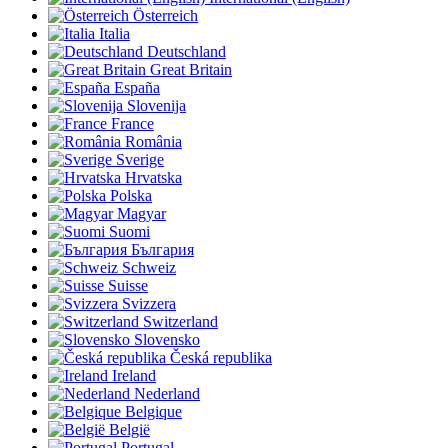
Österreich
Italia
Deutschland
Great Britain
España
Slovenija
France
România
Sverige
Hrvatska
Polska
Magyar
Suomi
България
Schweiz
Suisse
Svizzera
Switzerland
Slovensko
Česká republika
Ireland
Nederland
Belgique
België
Portugal