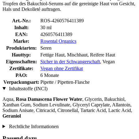
Tropfen des Bakuchiol-Serums auf die gereinigte Haut von Gesicht,
Hals und Dekolleté auftragen.
Art.-Nr.:
ROS-4260576411389
Inhalt:
30 ml
EAN:
4260576411389
Marke:
Rosental Organics
Produktarten:
Seren
Hauttyp:
Fettige Haut, Mischhaut, Reifere Haut
Eigenschaften:
Sicher in der Schwangerschaft
, Vegan
Zertifikate:
Vegan ohne Zertifikat
PAO:
6 Monate
Verpackungsart:
Pipette / Pipetten-Flasche
Inhaltsstoffe (INCI)
Aqua,
Rosa Damascena Flower Water
, Glycerin, Bakuchiol,
Xanthan Gum, Sodium Levulinate, Glyceryl Caprylate, Allantoin,
Sodium Anisate, Citricacid, Citronellal, Tartaric Acid, Lactic Acid,
Geraniol
Rechtliche Informationen
Passend dazu