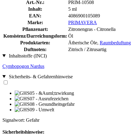
Art.-Nr.:
PRIM-10508
Inhalt:
5 ml
EAN:
4086900105089
Marke:
PRIMAVERA
Pflanzenart:
Zitronengras - Citronella
Konsistenz/Darreichungsform:
Öl
Produktarten:
Ätherische Öle,
Raumbeduftung
Duftnoten:
Zitrisch / Zitrusartig
Inhaltsstoffe (INCI)
Cymbopogon Nardus
Sicherheits- & Gefahrenhinweise
Signalwort: Gefahr
Sicherheitshinweise: