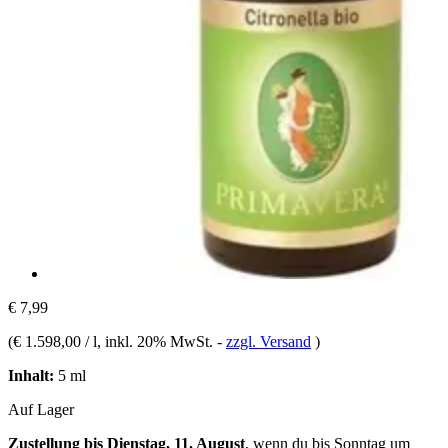
€ 7,99
(
€ 1.598,00 / l
, inkl. 20% MwSt.
-
zzgl. Versand
)
Inhalt:
5 ml
Auf Lager
Zustellung bis Dienstag, 11. August
, wenn du bis
Sonntag um