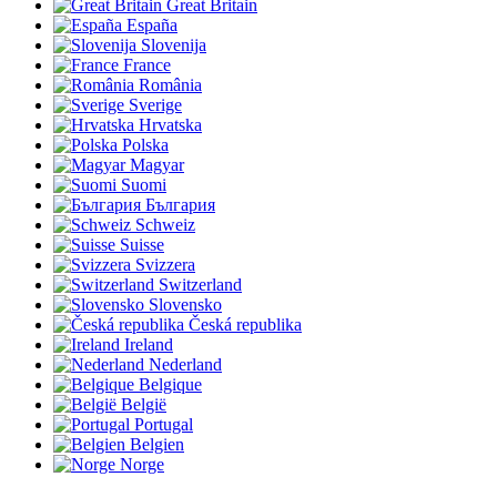
Great Britain
España
Slovenija
France
România
Sverige
Hrvatska
Polska
Magyar
Suomi
България
Schweiz
Suisse
Svizzera
Switzerland
Slovensko
Česká republika
Ireland
Nederland
Belgique
België
Portugal
Belgien
Norge