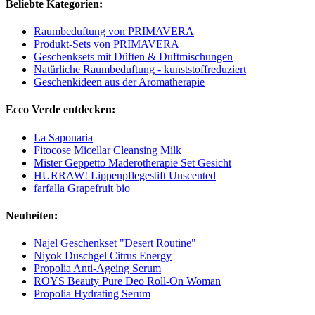
Beliebte Kategorien:
Raumbeduftung von PRIMAVERA
Produkt-Sets von PRIMAVERA
Geschenksets mit Düften & Duftmischungen
Natürliche Raumbeduftung - kunststoffreduziert
Geschenkideen aus der Aromatherapie
Ecco Verde entdecken:
La Saponaria
Fitocose Micellar Cleansing Milk
Mister Geppetto Maderotherapie Set Gesicht
HURRAW! Lippenpflegestift Unscented
farfalla Grapefruit bio
Neuheiten:
Najel Geschenkset "Desert Routine"
Niyok Duschgel Citrus Energy
Propolia Anti-Ageing Serum
ROYS Beauty Pure Deo Roll-On Woman
Propolia Hydrating Serum