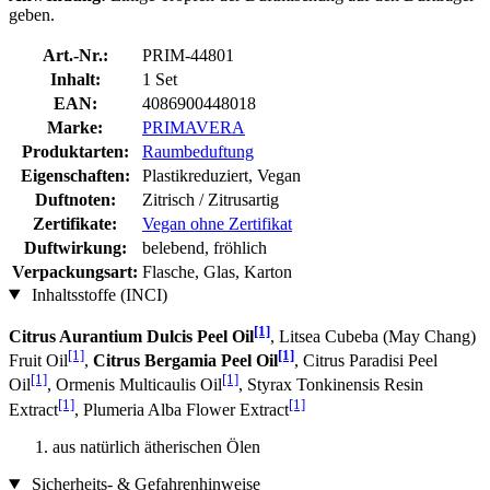
geben.
Art.-Nr.:
PRIM-44801
Inhalt:
1 Set
EAN:
4086900448018
Marke:
PRIMAVERA
Produktarten:
Raumbeduftung
Eigenschaften:
Plastikreduziert, Vegan
Duftnoten:
Zitrisch / Zitrusartig
Zertifikate:
Vegan ohne Zertifikat
Duftwirkung:
belebend, fröhlich
Verpackungsart:
Flasche, Glas, Karton
Inhaltsstoffe (INCI)
[1]
Citrus Aurantium Dulcis Peel Oil
, Litsea Cubeba (May Chang)
[1]
[1]
Fruit Oil
,
Citrus Bergamia Peel Oil
, Citrus Paradisi Peel
[1]
[1]
Oil
, Ormenis Multicaulis Oil
, Styrax Tonkinensis Resin
[1]
[1]
Extract
, Plumeria Alba Flower Extract
aus natürlich ätherischen Ölen
Sicherheits- & Gefahrenhinweise