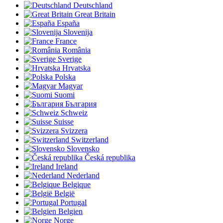
Deutschland
Great Britain
España
Slovenija
France
România
Sverige
Hrvatska
Polska
Magyar
Suomi
България
Schweiz
Suisse
Svizzera
Switzerland
Slovensko
Česká republika
Ireland
Nederland
Belgique
België
Portugal
Belgien
Norge