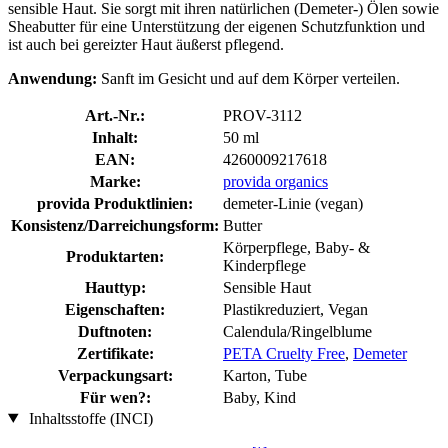
sensible Haut. Sie sorgt mit ihren natürlichen (Demeter-) Ölen sowie
Sheabutter für eine Unterstützung der eigenen Schutzfunktion und
ist auch bei gereizter Haut äußerst pflegend.
Anwendung:
Sanft im Gesicht und auf dem Körper verteilen.
Art.-Nr.:
PROV-3112
Inhalt:
50 ml
EAN:
4260009217618
Marke:
provida organics
provida Produktlinien:
demeter-Linie (vegan)
Konsistenz/Darreichungsform:
Butter
Körperpflege, Baby- &
Produktarten:
Kinderpflege
Hauttyp:
Sensible Haut
Eigenschaften:
Plastikreduziert, Vegan
Duftnoten:
Calendula/Ringelblume
Zertifikate:
PETA Cruelty Free
,
Demeter
Verpackungsart:
Karton, Tube
Für wen?:
Baby, Kind
Inhaltsstoffe (INCI)