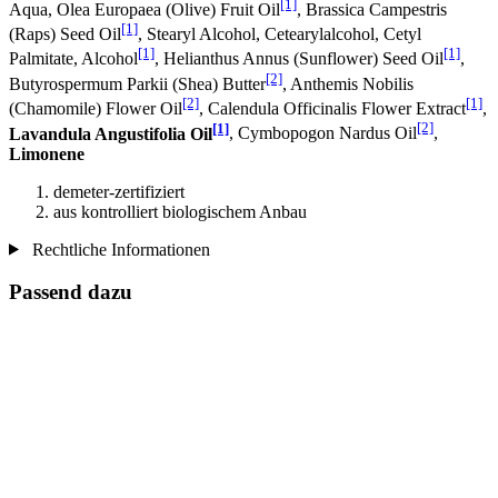
[1]
Aqua, Olea Europaea (Olive) Fruit Oil
, Brassica Campestris
[1]
(Raps) Seed Oil
, Stearyl Alcohol, Cetearylalcohol, Cetyl
[1]
[1]
Palmitate, Alcohol
, Helianthus Annus (Sunflower) Seed Oil
,
[2]
Butyrospermum Parkii (Shea) Butter
, Anthemis Nobilis
[2]
[1]
(Chamomile) Flower Oil
, Calendula Officinalis Flower Extract
,
[1]
[2]
Lavandula Angustifolia Oil
, Cymbopogon Nardus Oil
,
Limonene
demeter-zertifiziert
aus kontrolliert biologischem Anbau
Rechtliche Informationen
Passend dazu