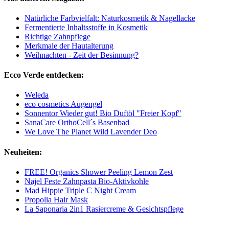
Natürliche Farbvielfalt: Naturkosmetik & Nagellacke
Fermentierte Inhaltsstoffe in Kosmetik
Richtige Zahnpflege
Merkmale der Hautalterung
Weihnachten - Zeit der Besinnung?
Ecco Verde entdecken:
Weleda
eco cosmetics Augengel
Sonnentor Wieder gut! Bio Duftöl "Freier Kopf"
SanaCare OrthoCell´s Basenbad
We Love The Planet Wild Lavender Deo
Neuheiten:
FREE! Organics Shower Peeling Lemon Zest
Najel Feste Zahnpasta Bio-Aktivkohle
Mad Hippie Triple C Night Cream
Propolia Hair Mask
La Saponaria 2in1 Rasiercreme & Gesichtspflege