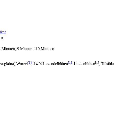
ikat
rn
8 Minuten, 9 Minuten, 10 Minuten
[1]
[1]
[1]
za glabra) Wurzel
, 14 % Lavendelblüten
, Lindenblüten
, Tulsibla