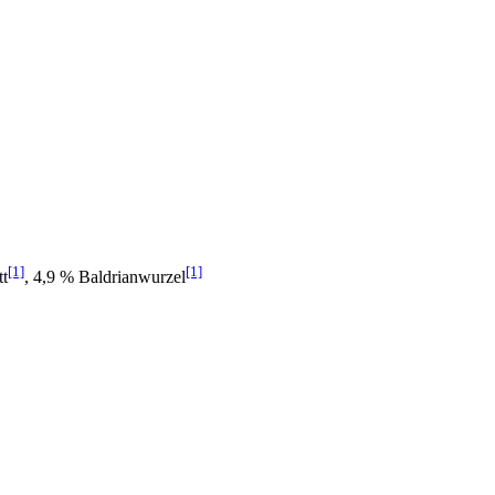
[1]
[1]
tt
, 4,9 % Baldrianwurzel