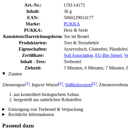
Art.-Nr.:
UNI-14175
Inhalt:
36 g
EAN:
5060229014177
Marke:
PUKKA
PUKKA:
Herz & Seele
Konsistenz/Darreichungsform:
Tee im Beutel
Produktarten:
Tees & Teezubehör
Eigenschaften:
Ayurvedisch, Glutenfrei, Plastikfre
Zertifikate:
Soil Association
,
EU-Bio Siegel
,
Ve
Inhalt - Tees:
Teebeutel
Ziehzeit:
5 Minuten, 6 Minuten, 7 Minuten, 
Zutaten
[1]
[1]
[1]
Zitronengras
, Ingwer Wurzel
,
Süßholzwurzel
, Zitronenverbene
aus kontrolliert biologischem Anbau
hergestellt aus natürlichen Rohstoffen
Entsorgung von Teebeutel & Verpackung
Rechtliche Informationen
Passend dazu