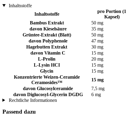
Inhaltsstoffe
pro Portion (1
Inhaltsstoffe
Kapsel)
Bambus Extrakt
50 mg
davon Kieselsäure
35 mg
Grüntee-Extrakt (Blatt)
50 mg
davon Polyphenole
47 mg
Hagebutten Extrakt
30 mg
davon Vitamin C
15 mg
L-Prolin
20 mg
L-Lysin HCI
15 mg
Glycin
15 mg
Konzentrierte Weizen-Ceramide
15 mg
Ceramosides™
davon Glucosylceramide
7,5 mg
davon Diglucosyl-Glycerin DGDG
6 mg
Rechtliche Informationen
Passend dazu