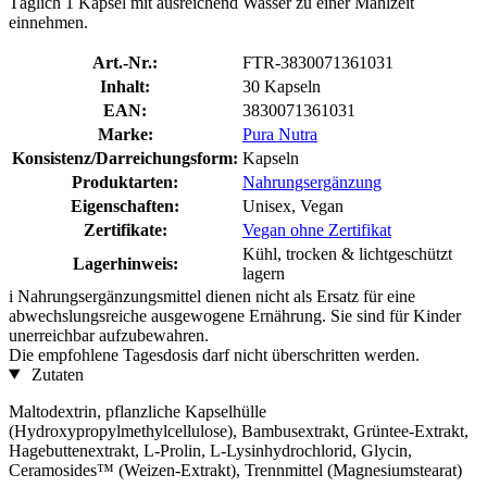
Täglich 1 Kapsel mit ausreichend Wasser zu einer Mahlzeit
einnehmen.
Art.-Nr.:
FTR-3830071361031
Inhalt:
30 Kapseln
EAN:
3830071361031
Marke:
Pura Nutra
Konsistenz/Darreichungsform:
Kapseln
Produktarten:
Nahrungsergänzung
Eigenschaften:
Unisex, Vegan
Zertifikate:
Vegan ohne Zertifikat
Kühl, trocken & lichtgeschützt
Lagerhinweis:
lagern
i
Nahrungsergänzungsmittel dienen nicht als Ersatz für eine
abwechslungsreiche ausgewogene Ernährung. Sie sind für Kinder
unerreichbar aufzubewahren.
Die empfohlene Tagesdosis darf nicht überschritten werden.
Zutaten
Maltodextrin, pflanzliche Kapselhülle
(Hydroxypropylmethylcellulose), Bambusextrakt, Grüntee-Extrakt,
Hagebuttenextrakt, L-Prolin, L-Lysinhydrochlorid, Glycin,
Ceramosides™ (Weizen-Extrakt), Trennmittel (Magnesiumstearat)