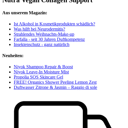
Nutra Vegan Collagen Support
Aus unserem Magazin:
Ist Alkohol in Kosmetikprodukten schädlich?
Was hilft bei Neurodermitis?
Strahlendes Weihnachts-Make-up
Farfalla - seit 30 Jahren Duftkompetenz
Insektenschutz - ganz natürlich
Neuheiten:
Niyok Shampoo Repair & Boost
Niyok Leave-In Moisture Mist
Propolia SOS Skincare Gel
FREE! Organics Shower Peeling Lemon Zest
Duftwasser Zitrone & Jasmin – Raggio di sole