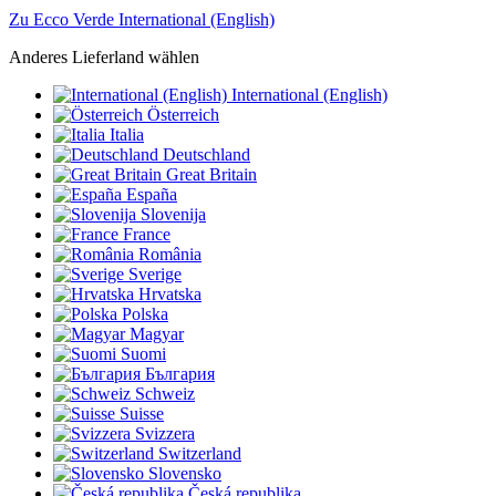
Zu Ecco Verde International (English)
Anderes Lieferland wählen
International (English)
Österreich
Italia
Deutschland
Great Britain
España
Slovenija
France
România
Sverige
Hrvatska
Polska
Magyar
Suomi
България
Schweiz
Suisse
Svizzera
Switzerland
Slovensko
Česká republika