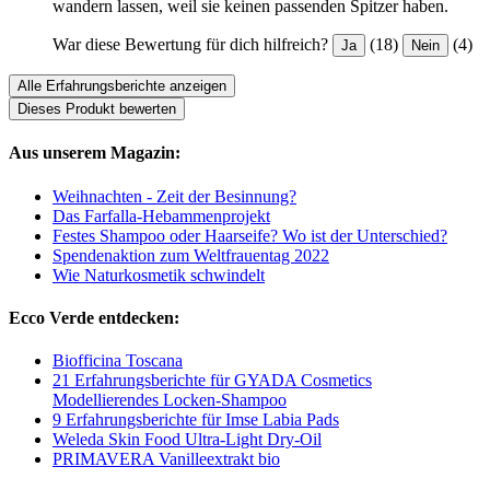
wandern lassen, weil sie keinen passenden Spitzer haben.
War diese Bewertung für dich hilfreich?
(18)
(4)
Ja
Nein
Alle Erfahrungsberichte anzeigen
Dieses Produkt bewerten
Aus unserem Magazin:
Weihnachten - Zeit der Besinnung?
Das Farfalla-Hebammenprojekt
Festes Shampoo oder Haarseife? Wo ist der Unterschied?
Spendenaktion zum Weltfrauentag 2022
Wie Naturkosmetik schwindelt
Ecco Verde entdecken:
Biofficina Toscana
21 Erfahrungsberichte für GYADA Cosmetics
Modellierendes Locken-Shampoo
9 Erfahrungsberichte für Imse Labia Pads
Weleda Skin Food Ultra-Light Dry-Oil
PRIMAVERA Vanilleextrakt bio