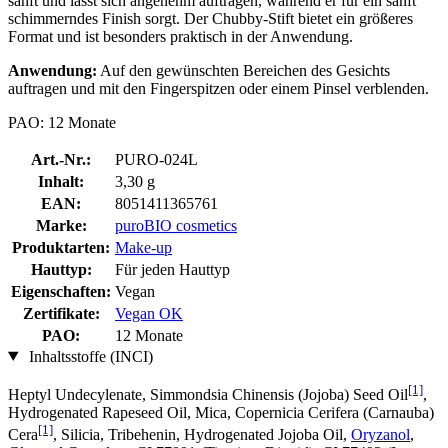
sanft und lässt sich angenehm auftragen, während er für ein sanft
schimmerndes Finish sorgt. Der Chubby-Stift bietet ein größeres
Format und ist besonders praktisch in der Anwendung.
Anwendung:
Auf den gewünschten Bereichen des Gesichts
auftragen und mit den Fingerspitzen oder einem Pinsel verblenden.
PAO: 12 Monate
Art.-Nr.:
PURO-024L
Inhalt:
3,30 g
EAN:
8051411365761
Marke:
puroBIO cosmetics
Produktarten:
Make-up
Hauttyp:
Für jeden Hauttyp
Eigenschaften:
Vegan
Zertifikate:
Vegan OK
PAO:
12 Monate
Inhaltsstoffe (INCI)
[1]
Heptyl Undecylenate, Simmondsia Chinensis (Jojoba) Seed Oil
,
Hydrogenated Rapeseed Oil, Mica, Copernicia Cerifera (Carnauba)
[1]
Cera
, Silicia, Tribehenin, Hydrogenated Jojoba Oil,
Oryzanol
,