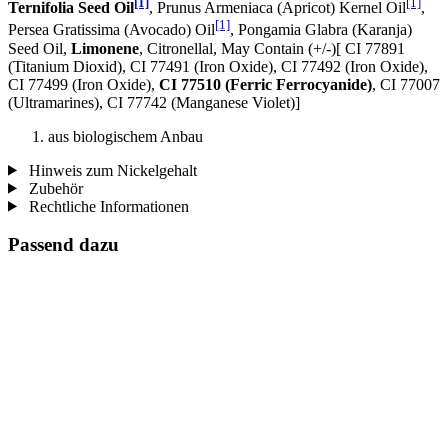
[1]
[1]
Ternifolia Seed Oil
, Prunus Armeniaca (Apricot) Kernel Oil
,
[1]
Persea Gratissima (Avocado) Oil
, Pongamia Glabra (Karanja)
Seed Oil,
Limonene
, Citronellal, May Contain (+/-)[ CI 77891
(Titanium Dioxid), CI 77491 (Iron Oxide), CI 77492 (Iron Oxide),
CI 77499 (Iron Oxide),
CI 77510 (Ferric Ferrocyanide)
, CI 77007
(Ultramarines) , CI 77742 (Manganese Violet)]
aus biologischem Anbau
Hinweis zum Nickelgehalt
Zubehör
Rechtliche Informationen
Passend dazu