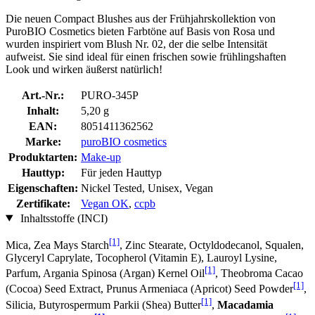
Die neuen Compact Blushes aus der Frühjahrskollektion von
PuroBIO Cosmetics bieten Farbtöne auf Basis von Rosa und
wurden inspiriert vom Blush Nr. 02, der die selbe Intensität
aufweist. Sie sind ideal für einen frischen sowie frühlingshaften
Look und wirken äußerst natürlich!
Art.-Nr.:
PURO-345P
Inhalt:
5,20 g
EAN:
8051411362562
Marke:
puroBIO cosmetics
Produktarten:
Make-up
Hauttyp:
Für jeden Hauttyp
Eigenschaften:
Nickel Tested, Unisex, Vegan
Zertifikate:
Vegan OK
,
ccpb
Inhaltsstoffe (INCI)
[1]
Mica, Zea Mays Starch
, Zinc Stearate, Octyldodecanol, Squalen,
Glyceryl Caprylate, Tocopherol (Vitamin E), Lauroyl Lysine,
[1]
Parfum, Argania Spinosa (Argan) Kernel Oil
, Theobroma Cacao
[1]
(Cocoa) Seed Extract, Prunus Armeniaca (Apricot) Seed Powder
,
[1]
Silicia, Butyrospermum Parkii (Shea) Butter
,
Macadamia