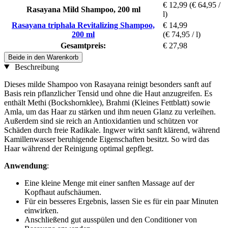
€ 12,99
(€ 64,95 /
Rasayana Mild Shampoo, 200 ml
l)
Rasayana triphala Revitalizing Shampoo,
€ 14,99
200 ml
(€ 74,95 / l)
Gesamtpreis:
€ 27,98
Beide in den Warenkorb
Beschreibung
Dieses milde Shampoo von Rasayana reinigt besonders sanft auf
Basis rein pflanzlicher Tensid und ohne die Haut anzugreifen. Es
enthält Methi (Bockshornklee), Brahmi (Kleines Fettblatt) sowie
Amla, um das Haar zu stärken und ihm neuen Glanz zu verleihen.
Außerdem sind sie reich an Antioxidantien und schützen vor
Schäden durch freie Radikale. Ingwer wirkt sanft klärend, während
Kamillenwasser beruhigende Eigenschaften besitzt. So wird das
Haar während der Reinigung optimal gepflegt.
Anwendung
:
Eine kleine Menge mit einer sanften Massage auf der
Kopfhaut aufschäumen.
Für ein besseres Ergebnis, lassen Sie es für ein paar Minuten
einwirken.
Anschließend gut ausspülen und den Conditioner von