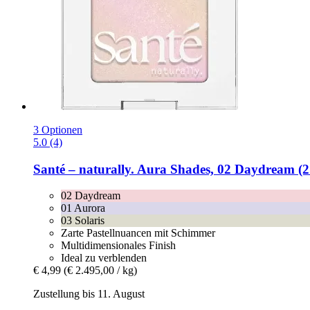
3 Optionen
5.0 (4)
Santé – naturally.
Aura Shades, 02 Daydream (2
02 Daydream
01 Aurora
03 Solaris
Zarte Pastellnuancen mit Schimmer
Multidimensionales Finish
Ideal zu verblenden
€ 4,99
(€ 2.495,00 / kg)
Zustellung bis 11. August