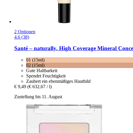
2 Optionen
4.6 (38)
Santé – naturally.
High Coverage Mineral Concea
01 (15ml)
02 (15ml)
Gute Haltbarkeit
Spendet Feuchtigkeit
Zaubert ein ebenmäßiges Hautbild
€ 9,49
(€ 632,67 / l)
Zustellung bis 11. August