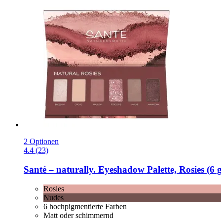
2 Optionen
4.4 (23)
Santé – naturally.
Eyeshadow Palette, Rosies (6 g
Rosies
Nudes
6 hochpigmentierte Farben
Matt oder schimmernd