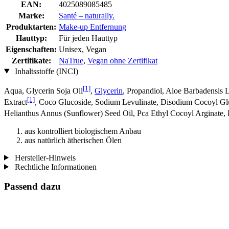
EAN:
4025089085485
Marke:
Santé – naturally.
Produktarten:
Make-up Entfernung
Hauttyp:
Für jeden Hauttyp
Eigenschaften:
Unisex, Vegan
Zertifikate:
NaTrue
,
Vegan ohne Zertifikat
Inhaltsstoffe (INCI)
[1]
Aqua, Glycerin Soja Oil
,
Glycerin
, Propandiol, Aloe Barbadensis L
[1]
Extract
, Coco Glucoside, Sodium Levulinate, Disodium Cocoyl Glu
Helianthus Annus (Sunflower) Seed Oil, Pca Ethyl Cocoyl Arginate,
aus kontrolliert biologischem Anbau
aus natürlich ätherischen Ölen
Hersteller-Hinweis
Rechtliche Informationen
Passend dazu