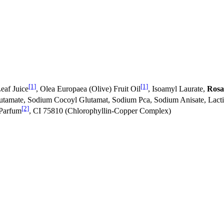
[1]
[1]
eaf Juice
, Olea Europaea (Olive) Fruit Oil
, Isoamyl Laurate,
Rosa
tamate, Sodium Cocoyl Glutamat, Sodium Pca, Sodium Anisate, Lactic 
[2]
 Parfum
, CI 75810 (Chlorophyllin-Copper Complex)